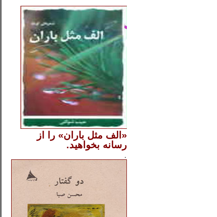
..
«الف مثل باران» را از
رسانه بخواهید.
..............
.
.