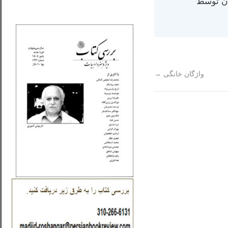
ران) در سال ۱۳۸۴ در ایران توسط
_..._________________
واژگان خانگی
→