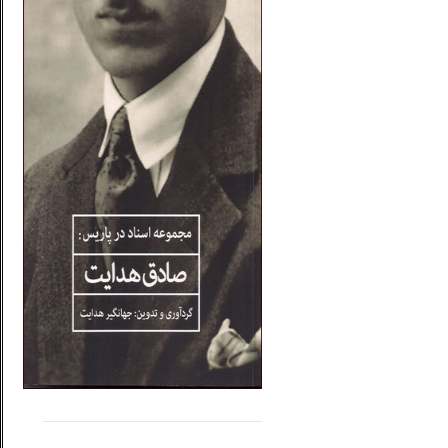
.....
......