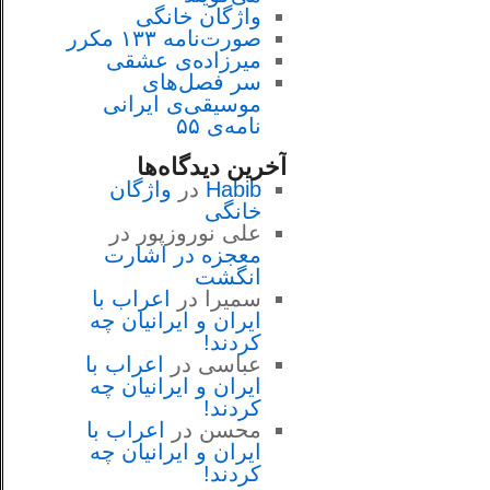
واژگان خانگی
صورت‌نامه ۱۳۳ مکرر
میرزاده‌ی عشقی
سر فصل‌هاى
موسيقى‌ی ايرانى
نامه‌ی ۵۵
آخرین دیدگاه‌ها
Habib
در
واژگان
خانگی
علی نوروزپور
در
معجزه در اشارت
انگشت
سمیرا
در
اعراب با
ايران و ايرانيان چه
كردند!
عباسی
در
اعراب با
ايران و ايرانيان چه
كردند!
محسن
در
اعراب با
ايران و ايرانيان چه
كردند!