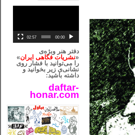
نمایشگر
ویدیو
02:57
00:00
دفتر هنر وبژه‌ی
«
نشریات فکاهی ایران
»
را می‌توانید با فشار روی
نشانی‌ی زیر بخوانید و
داشته باشید:
daftar-
honar.com
__لل____________________