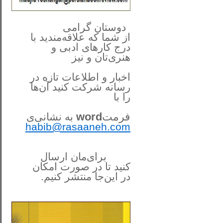
**************
..
*
دوستان گرامی
از شما
که علاقه‌مندید با
درج کارهای‌ ادبی و
هنری‌تان و نیز
اخبار و اطلاعات تازه در
رسانه شرکت کنید آن‌ها
را
با
فرمت
word
به نشانی‌ی
habib@rasaaneh.com
برای‌مان ارسال
کنید تا در
صورت امکان
در این‌جا
منتشر کنیم.
______________________
....