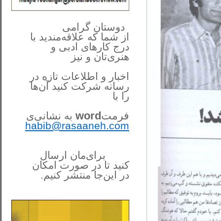
**************
..
*
دوستان گرامی
از شما
که علاقه‌مندید با
درج کارهای‌ ادبی و
هنری‌تان و نیز
اخبار و اطلاعات تازه در
رسانه شرکت کنید آن‌ها
را
با
فرمت
word
به نشانی‌ی
habib@rasaaneh.com
برای‌مان ارسال
کنید تا در
صورت امکان
در این‌جا
منتشر کنیم.
______________________
....