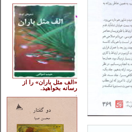
..
«الف مثل باران» را از
رسانه بخواهید.
..............
.
.