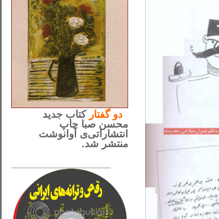
..
دو
گفتار
کتاب جدید
محسن صبا چاپ
انتشاراتی‌ی آوانوشت
منتشر شد.
_____________________
......