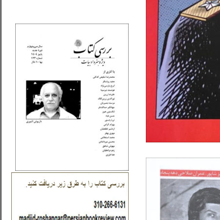
_..._________________