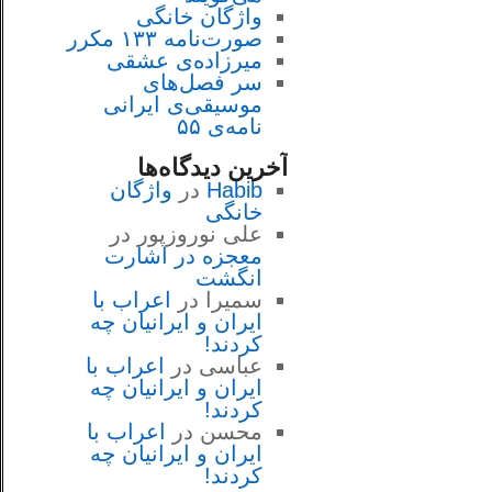
واژگان خانگی
صورت‌نامه ۱۳۳ مکرر
میرزاده‌ی عشقی
سر فصل‌هاى
موسيقى‌ی ايرانى
نامه‌ی ۵۵
آخرین دیدگاه‌ها
Habib
در
واژگان
خانگی
علی نوروزپور
در
معجزه در اشارت
انگشت
سمیرا
در
اعراب با
ايران و ايرانيان چه
كردند!
عباسی
در
اعراب با
ايران و ايرانيان چه
كردند!
محسن
در
اعراب با
ايران و ايرانيان چه
كردند!