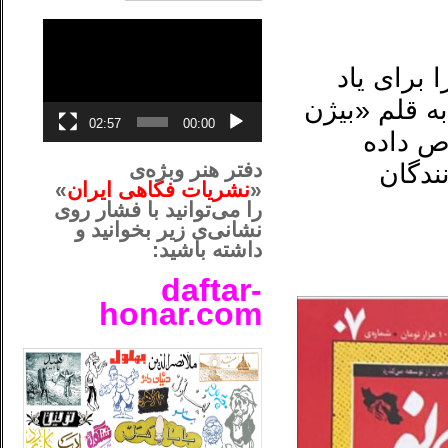
نمایشگر
ویدیو
 برای یاد
 قلم «بیژن
02:57
00:00
ص داده
دفتر هنر وبژه‌ی
ندگان
«
نشریات فکاهی ایران
»
را می‌توانید با فشار روی
نشانی‌ی زیر بخوانید و
داشته باشید:
daftar-
honar.com
__لل____________________