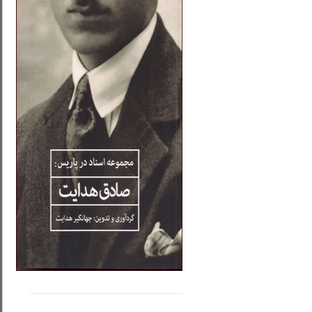
.....
......