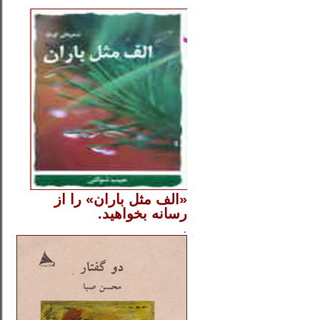
..
«الف مثل باران» را از
رسانه بخواهید.
..............
.
.