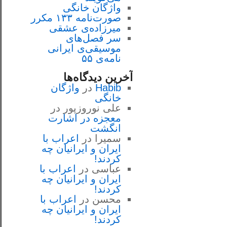
واژگان خانگی
صورت‌نامه ۱۳۳ مکرر
میرزاده‌ی عشقی
سر فصل‌هاى
موسيقى‌ی ايرانى
نامه‌ی ۵۵
آخرین دیدگاه‌ها
Habib
در
واژگان
خانگی
علی نوروزپور
در
معجزه در اشارت
انگشت
سمیرا
در
اعراب با
ايران و ايرانيان چه
كردند!
عباسی
در
اعراب با
ايران و ايرانيان چه
كردند!
محسن
در
اعراب با
ايران و ايرانيان چه
كردند!