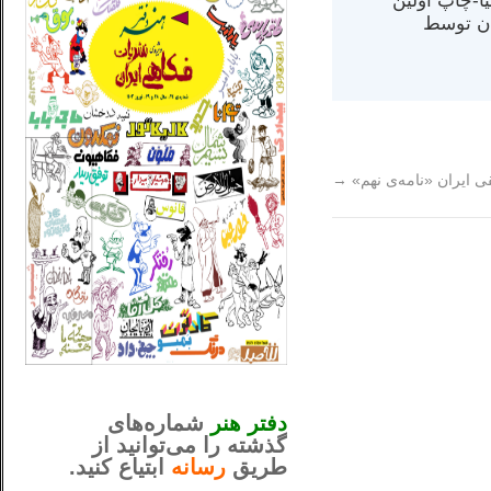
مت در کالیفرنیا-چاپ اولین
ران) در سال ۱۳۸۴ در ایران توسط
ايران «نامه‌ی نهم»
→
_..._________________
............................................
دفتر هنر
شماره‌های
گذشته را می‌توانید از
طریق
رسانه
ابتیاع کنید.
ntjv ikv