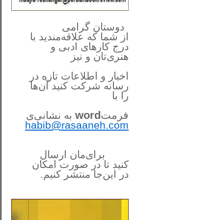
**************
..
*
دوستان گرامی
از شما
که علاقه‌مندید با
درج کارهای‌ ادبی و
هنری‌تان و نیز
اخبار و اطلاعات تازه در
رسانه شرکت کنید آن‌ها
را
با
فرمت
word
به نشانی‌ی
habib@rasaaneh.com
برای‌مان ارسال
کنید تا در
صورت امکان
در این‌جا
منتشر کنیم.
______________________
....