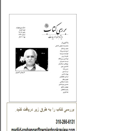
_..._________________