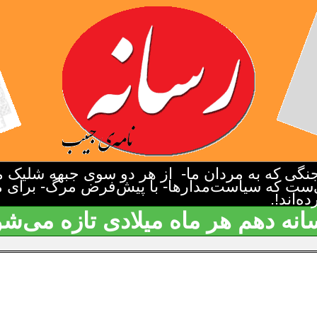
گی که به مردان ما- از هر دو سوی جبهه شلیک م
‌ست که سیاست‌مدارها- با پیش‌فرض مرگ- برای م
‌اند!.
انه دهم هر ماه میلادی تازه می‌شو