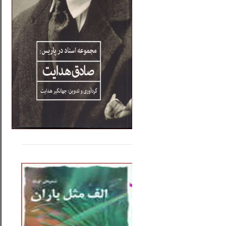
.....
......
..