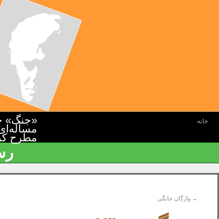
«جنگ» جن
خانه
مسأله‌ای
مطرح کرده
رس
←
واژگان خانگی