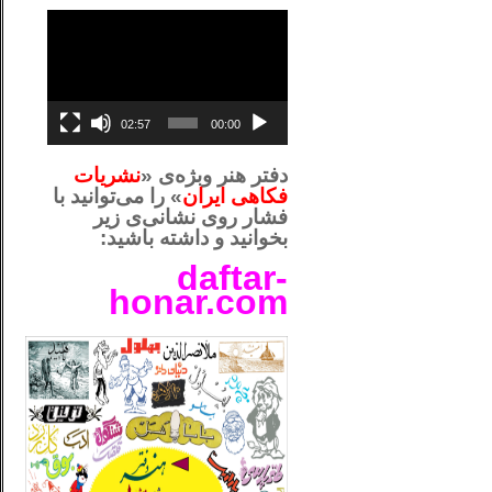
نمایشگر
ویدیو
02:57
00:00
دفتر هنر وبژه‌ی «
نشریات
فکاهی ایران
» را می‌توانید با
فشار روی نشانی‌ی زیر
بخوانید و داشته باشید:
daftar-
honar.com
__لل_____________________