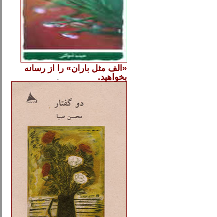
«الف مثل باران» را از
رسانه
بخواهید.
..............
.
.