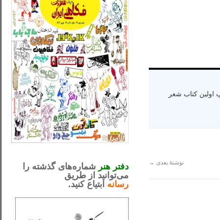
ه دنیا سال ۱۳۶۵ و اقامت در کالیفرنیا-چاپ اولین کتاب شعر
_..._________________
.....................................................
نوشتهٔ بعدی
→
دفتر هنر
شماره‌های گذشته را
می‌توانید از طریق
رسانه
ابتیاع کنید.
ntjv ikv
_..._________________