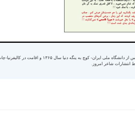
متولد سال ۱۳۳۰ رشت استان گیلان- کسب لیسانس از دانشگاه ملی ایران- کوچ به ینگ