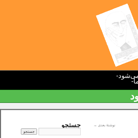
ی‌شود-
ا-
د
جستجو
نوشتهٔ بعدی
→