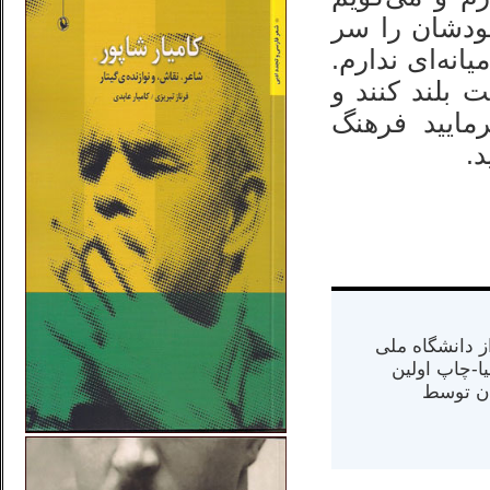
خودشان را سر
انه‌ای ندارم.
بلند کنند و
مایید فرهنگ
.
س از دانشگاه ملی
مت در کالیفرنیا-چاپ اولین
ران) در سال ۱۳۸۴ در ایران توسط