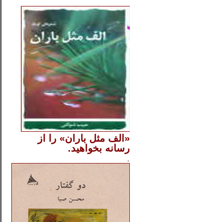
..
«الف مثل باران» را از
رسانه بخواهید.
..............
.
.