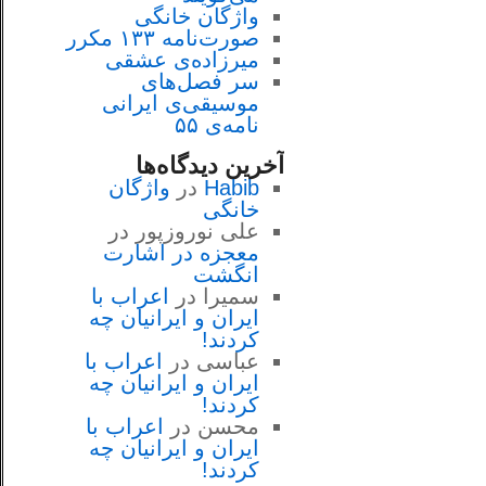
واژگان خانگی
صورت‌نامه ۱۳۳ مکرر
میرزاده‌ی عشقی
سر فصل‌هاى
موسيقى‌ی ايرانى
نامه‌ی ۵۵
آخرین دیدگاه‌ها
Habib
در
واژگان
خانگی
علی نوروزپور
در
معجزه در اشارت
انگشت
سمیرا
در
اعراب با
ايران و ايرانيان چه
كردند!
عباسی
در
اعراب با
ايران و ايرانيان چه
كردند!
محسن
در
اعراب با
ايران و ايرانيان چه
كردند!