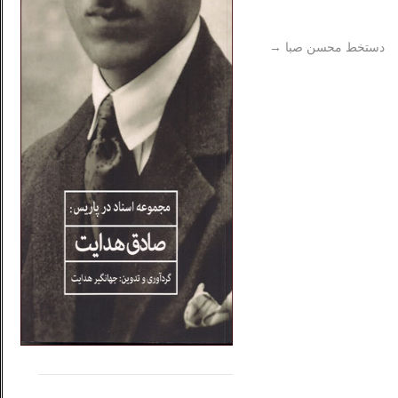
دستخط محسن صبا
→
.....
......