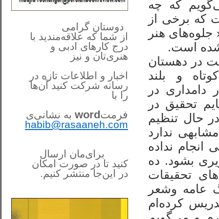
‌گویم که چه
است که برخی از
**************
..
*
دوستان گرامی
 جلوه‌های هنر
از شما
که علاقه‌مندید با
درج کارهای‌ ادبی و
هنری‌تان و نیز
ت در دهستان
تاه و بلند
اخبار و اطلاعات تازه در
رسانه شرکت کنید آن‌ها
ر دامداری در
را
با
ایم تحقیق در
فرمت
word
به نشانی‌ی
ر حال تنظیم
habib@rasaaneh.com
مشابهی ندارد
 انجام نداده
برای‌مان ارسال
ری بشود. ده
کنید تا در
صورت امکان
های تحقیقات
در این‌جا
منتشر کنیم.
______________________
گ عامه وشعر
....
دریس کرده‌ام
م و می‌گویم