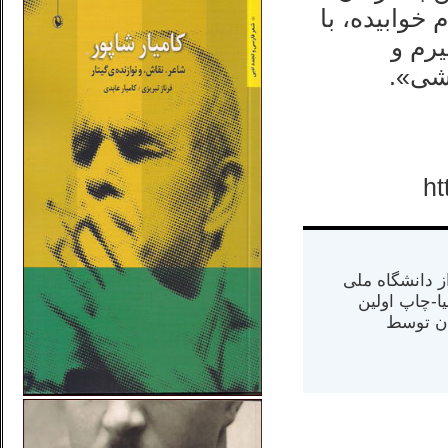
خوابیده، با
یرم و
اشی».
ht
س از دانشگاه ملی
مت در کالیفرنیا-چاپ اولین
ران) در سال ۱۳۸۴ در ایران توسط