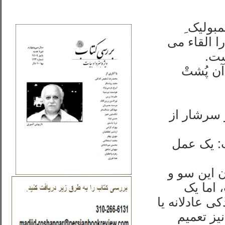
_..._________________
ولیک ِ
ا القاء می
ست.
آن پُشتْ
 سرشار از
: یک عمل
 این سو و
 اما یک
ی عادلانه یا
یز تعمیم