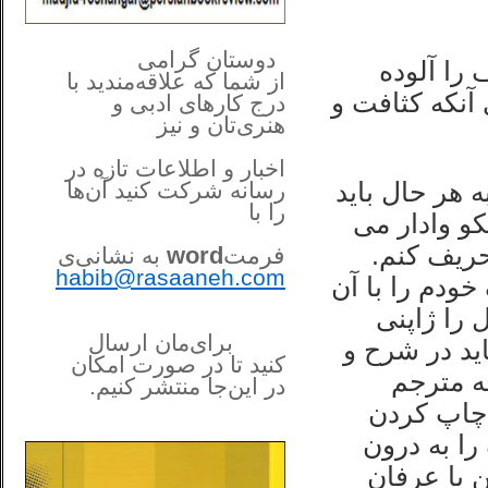
**************
..
*
دوستان گرامی
 را آلوده
از شما
که علاقه‌مندید با
 آنکه کثافت و
درج کارهای‌ ادبی و
هنری‌تان و نیز
اخبار و اطلاعات تازه در
 هر حال باید
رسانه شرکت کنید آن‌ها
را
با
کو وادار می
حریف کنم.
فرمت
word
به نشانی‌ی
habib@rasaaneh.com
ودم را با آن
 را ژاپنی
برای‌مان ارسال
ید در شرح و
کنید تا در
صورت امکان
چه مترجم
در این‌جا
منتشر کنیم.
______________________
 چاپ کردن
....
 را به درون
 با عرفان