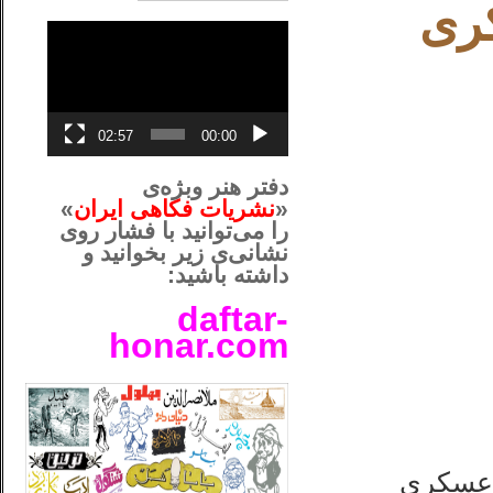
کری
نمایشگر
ویدیو
02:57
00:00
دفتر هنر وبژه‌ی
«
نشریات فکاهی ایران
»
را می‌توانید با فشار روی
نشانی‌ی زیر بخوانید و
داشته باشید:
daftar-
honar.com
__لل____________________
 عسکری