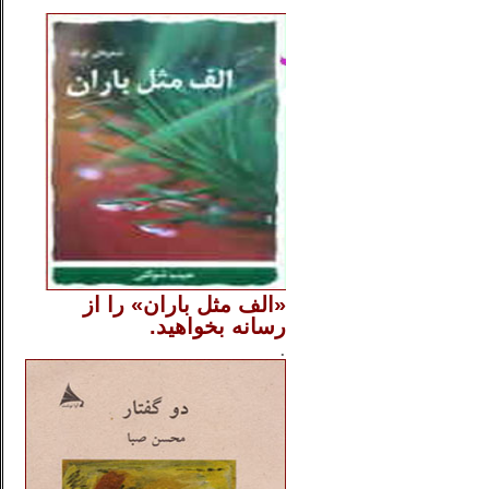
..
«الف مثل باران» را از
رسانه بخواهید.
..............
.
.