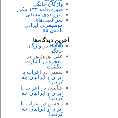
واژگان خانگی
صورت‌نامه ۱۳۳ مکرر
میرزاده‌ی عشقی
سر فصل‌هاى
موسيقى‌ی ايرانى
نامه‌ی ۵۵
آخرین دیدگاه‌ها
Habib
در
واژگان
خانگی
علی نوروزپور
در
معجزه در اشارت
انگشت
سمیرا
در
اعراب با
ايران و ايرانيان چه
كردند!
عباسی
در
اعراب با
ايران و ايرانيان چه
كردند!
محسن
در
اعراب با
ايران و ايرانيان چه
كردند!