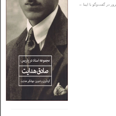
ر در گفت‌وگو با ایبنا
→
.....
......