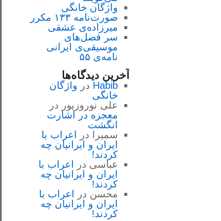
واژگان خانگی
صورت‌نامه ۱۳۳ مکرر
میرزاده‌ی عشقی
سر فصل‌هاى
موسيقى‌ی ايرانى
نامه‌ی ۵۵
آخرین دیدگاه‌ها
Habib
در
واژگان
خانگی
علی نوروزپور
در
معجزه در اشارت
انگشت
سمیرا
در
اعراب با
ايران و ايرانيان چه
كردند!
عباسی
در
اعراب با
ايران و ايرانيان چه
كردند!
محسن
در
اعراب با
ايران و ايرانيان چه
كردند!