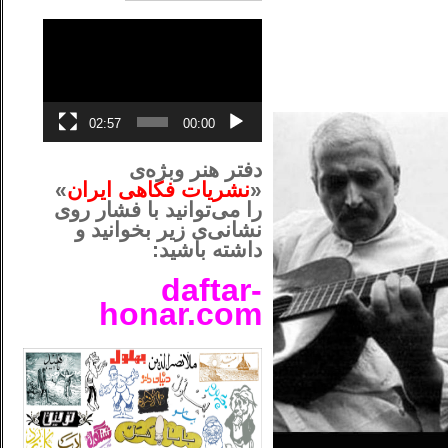
نمایشگر
ویدیو
02:57
00:00
دفتر هنر وبژه‌ی
«
نشریات فکاهی ایران
»
را می‌توانید با فشار روی
نشانی‌ی زیر بخوانید و
داشته باشید:
daftar-
honar.com
__لل____________________