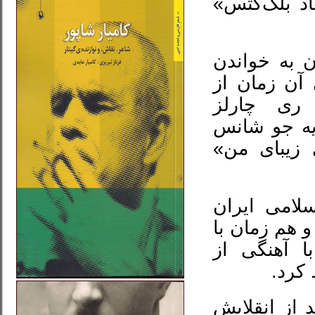
د بلک‌کَتس»
ن به خواندن
آن زمان از
 ری چارلز
 یه جو شانس
ی زیبای من»
 و انقلاب اسلامی ایران
نسرت‌های فراوانی داد. در بهمن ۱۳۵۷ و هم زمان با
ا آهنگی از
کرد.
رت بعد از انقلابش