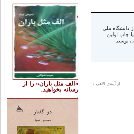
..
س از دانشگاه ملی
مت در کالیفرنیا-چاپ اولین
ران) در سال ۱۳۸۴ در ایران توسط
«الف مثل باران» را از
از آینه‌ی الاهی
→
رسانه بخواهید.
..............
.
.