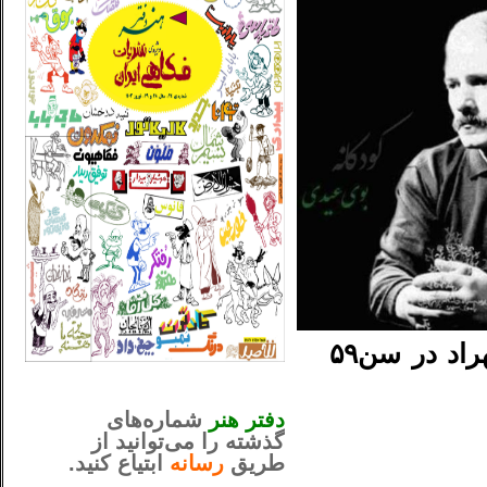
نهم شهریور ماه:سالروز در گذشت فر هاد بهراد در سن۵۹
_..._________________
............................................
دفتر هنر
شماره‌های
گذشته را می‌توانید از
طریق
رسانه
ابتیاع کنید.
ntjv ikv