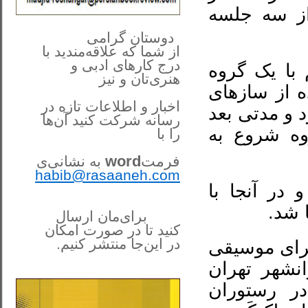
از سه جلسه
**************
..
*
دوستان گرامی
از شما
که علاقه‌مندید با
درج کارهای‌ ادبی و
 با یک گروه
هنری‌تان و نیز
ه از سازهای
اخبار و اطلاعات تازه در
 و مدتی بعد
رسانه شرکت کنید آن‌ها
روه شروع به
را
با
فرمت
word
به نشانی‌ی
habib@rasaaneh.com
 در آنجا با
 شد.
برای‌مان ارسال
کنید تا در
صورت امکان
در این‌جا
منتشر کنیم.
جرای موسیقی
______________________
انشهر تهران
....
ر رستوران