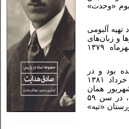
لن» اجرا کرد و در سال ۷۶ آلبوم «وحدت»
تهیه آلبومی
ا و زبان‌های
مختلف را در بر می‌گرفت. اما از مهرماه ۱۳۷۹
ت c » مبتلا شده بود و در
نتیجه‌ی عوارض کبدی ناشی از آن در خرداد ۱۳۸۱
رمان به فرانسه رفت و در ۹ شهریور همان
سال پس از مدتی اغماء در بیمارستان، در سن ۵۹
یور در گورستان «تیه»
.....
......