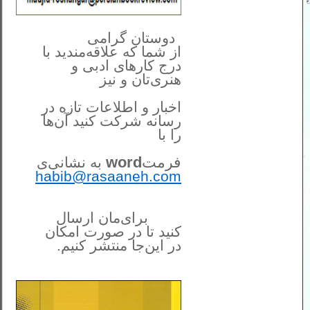
**************
..
*
دوستان گرامی
از شما
که علاقه‌مندید با
درج کارهای‌ ادبی و
هنری‌تان و نیز
اخبار و اطلاعات تازه در
رسانه شرکت کنید آن‌ها
را
با
فرمت
word
به نشانی‌ی
habib@rasaaneh.com
برای‌مان ارسال
کنید تا در
صورت امکان
در این‌جا
منتشر کنیم.
______________________
....