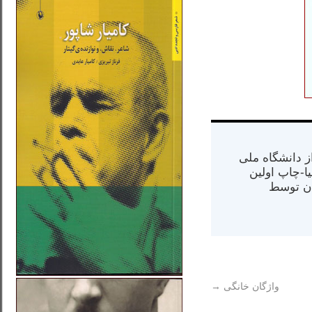
س از دانشگاه ملی
مت در کالیفرنیا-چاپ اولین
ران) در سال ۱۳۸۴ در ایران توسط
واژگان خانگی
→