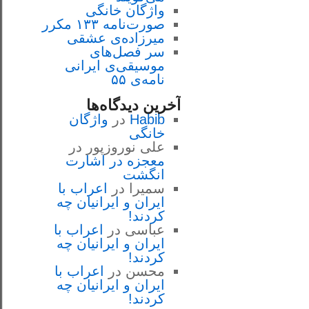
واژگان خانگی
صورت‌نامه ۱۳۳ مکرر
میرزاده‌ی عشقی
سر فصل‌هاى
موسيقى‌ی ايرانى
نامه‌ی ۵۵
آخرین دیدگاه‌ها
Habib
در
واژگان
خانگی
علی نوروزپور
در
معجزه در اشارت
انگشت
سمیرا
در
اعراب با
ايران و ايرانيان چه
كردند!
عباسی
در
اعراب با
ايران و ايرانيان چه
كردند!
محسن
در
اعراب با
ايران و ايرانيان چه
كردند!