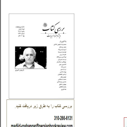
_..._________________