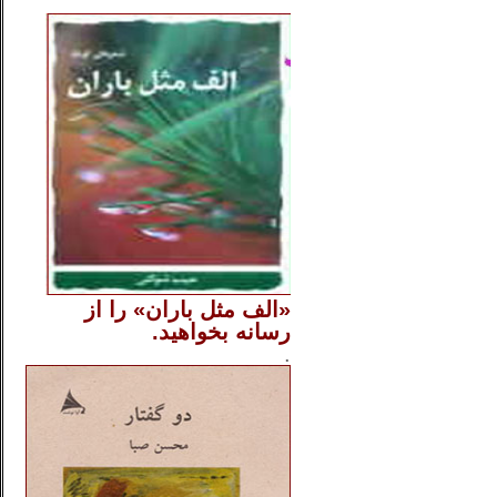
..
«الف مثل باران» را از
رسانه بخواهید.
..............
.
.