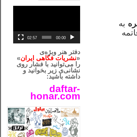
نمایشگر
ویدیو
ره
به
تمه
02:57
00:00
دفتر هنر وبژه‌ی
«
نشریات فکاهی ایران
»
را می‌توانید با فشار روی
نشانی‌ی زیر بخوانید و
داشته باشید:
daftar-
honar.com
__لل____________________