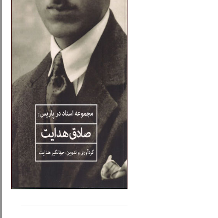
.....
......