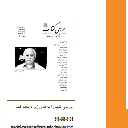
_..._________________