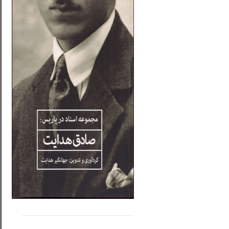
.....
......