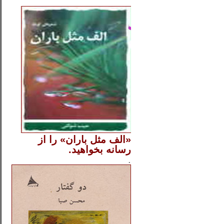
..
«الف مثل باران» را از
رسانه بخواهید.
..............
.
.