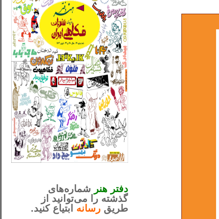
_..._________________
............................................
دفتر هنر
شماره‌های
گذشته را می‌توانید از
طریق
رسانه
ابتیاع کنید.
ntjv ikv