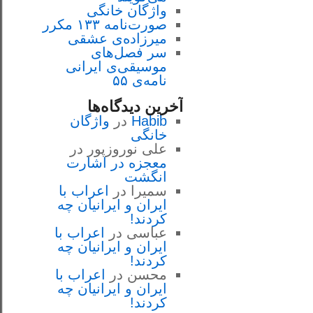
واژگان خانگی
صورت‌نامه ۱۳۳ مکرر
میرزاده‌ی عشقی
سر فصل‌هاى
موسيقى‌ی ايرانى
نامه‌ی ۵۵
آخرین دیدگاه‌ها
Habib
در
واژگان
خانگی
علی نوروزپور
در
معجزه در اشارت
انگشت
سمیرا
در
اعراب با
ايران و ايرانيان چه
كردند!
عباسی
در
اعراب با
ايران و ايرانيان چه
كردند!
محسن
در
اعراب با
ايران و ايرانيان چه
كردند!