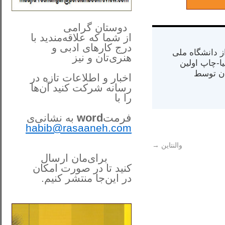
**************
..
*
دوستان گرامی
از شما
که علاقه‌مندید با
درج کارهای‌ ادبی و
س از دانشگاه ملی
هنری‌تان و نیز
مت در کالیفرنیا-چاپ اولین
ران) در سال ۱۳۸۴ در ایران توسط
اخبار و اطلاعات تازه در
رسانه شرکت کنید آن‌ها
را
با
فرمت
word
به نشانی‌ی
habib@rasaaneh.com
والنتاین
→
برای‌مان ارسال
کنید تا در
صورت امکان
در این‌جا
منتشر کنیم.
______________________
....