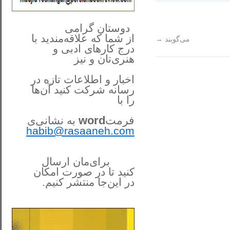
**************
..
*
دوستان گرامی
از شما
که علاقه‌مندید با
می‌گویند
→
درج کارهای‌ ادبی و
هنری‌تان و نیز
اخبار و اطلاعات تازه در
رسانه شرکت کنید آن‌ها
را
با
فرمت
word
به نشانی‌ی
habib@rasaaneh.com
برای‌مان ارسال
کنید تا در
صورت امکان
در این‌جا
منتشر کنیم.
______________________
....