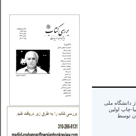
_..._________________
س از دانشگاه ملی
مت در کالیفرنیا-چاپ اولین
ران) در سال ۱۳۸۴ در ایران توسط