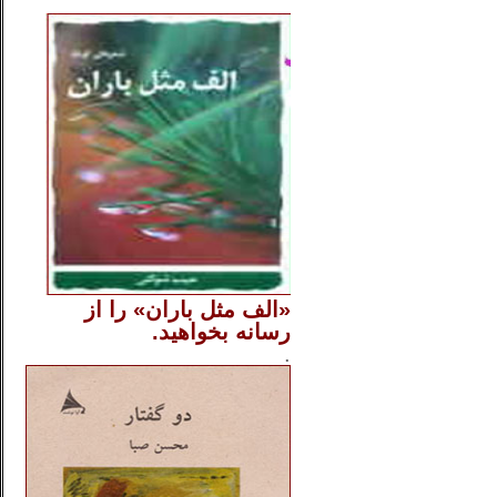
..
«الف مثل باران» را از
رسانه بخواهید.
..............
.
.