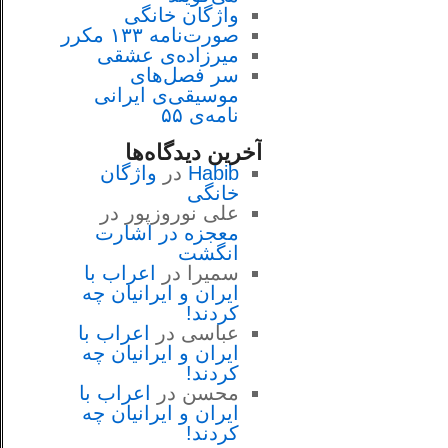
واژگان خانگی
صورت‌نامه ۱۳۳ مکرر
میرزاده‌ی عشقی
سر فصل‌هاى
موسيقى‌ی ايرانى
نامه‌ی ۵۵
آخرین دیدگاه‌ها
Habib
در
واژگان
خانگی
علی نوروزپور
در
معجزه در اشارت
انگشت
سمیرا
در
اعراب با
ايران و ايرانيان چه
كردند!
عباسی
در
اعراب با
ايران و ايرانيان چه
كردند!
محسن
در
اعراب با
ايران و ايرانيان چه
كردند!