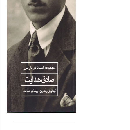
.....
......