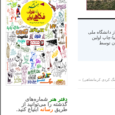
س از دانشگاه ملی
مت در کالیفرنیا-چاپ اولین
ران) در سال ۱۳۸۴ در ایران توسط
هنگ کردی کرمانشاهی)
→
_..._________________
............................................
دفتر هنر
شماره‌های
گذشته را می‌توانید از
طریق
رسانه
ابتیاع کنید.
ntjv ikv