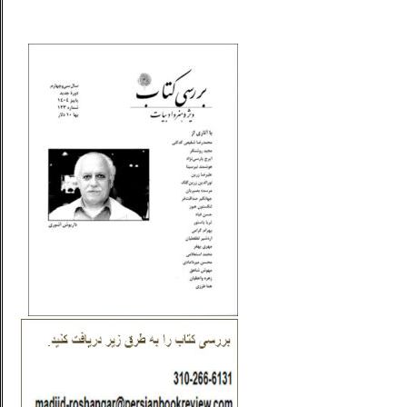
_..._________________