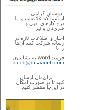
**************
..
*
دوستان گرامی
از شما
که علاقه‌مندید با
درج کارهای‌ ادبی و
هنری‌تان و نیز
اخبار و اطلاعات تازه در
رسانه شرکت کنید آن‌ها
را
با
فرمت
word
به نشانی‌ی
habib@rasaaneh.com
برای‌مان ارسال
کنید تا در
صورت امکان
در این‌جا
منتشر کنیم.
______________________
....