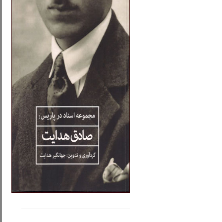
.....
......