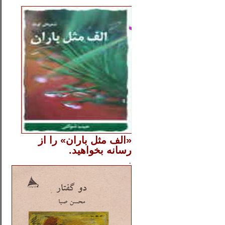
..
«الف مثل باران» را از
رسانه بخواهید.
..............
.
.