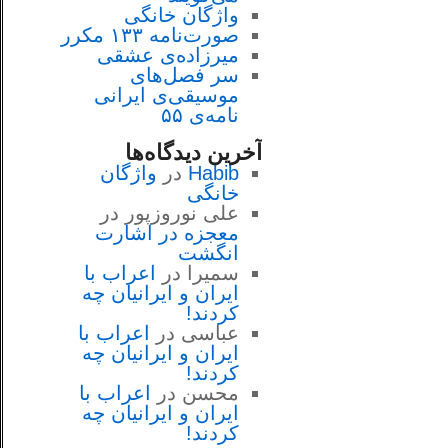
واژگان خانگی
صورت‌نامه ۱۳۳ مکرر
میرزاده‌ی عشقی
سر فصل‌هاى
موسيقى‌ی ايرانى
نامه‌ی ۵۵
آخرین دیدگاه‌ها
Habib
در
واژگان
خانگی
علی نوروزپور
در
معجزه در اشارت
انگشت
سمیرا
در
اعراب با
ايران و ايرانيان چه
كردند!
عباسی
در
اعراب با
ايران و ايرانيان چه
كردند!
محسن
در
اعراب با
ايران و ايرانيان چه
كردند!