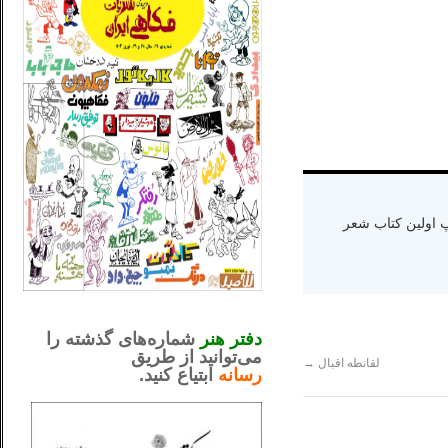
ه دنیا سال ۱۳۶۵ و اقامت در کالیفرنیا-چاپ اولین کتاب شعر
_..._________________
.....................................................
دفتر هنر
شماره‌های گذشته را
می‌توانید از طریق
لقانطه اقبال
→
رسانه
ابتیاع کنید.
ntjv ikv
_..._________________