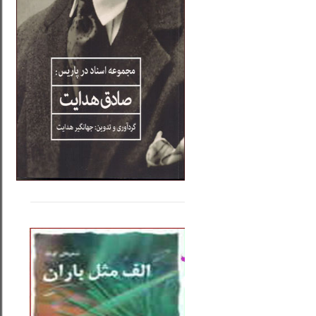
.....
......
..