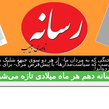
گی که به مردان ما- از هر دو سوی جبهه شلیک م
‌ست که سیاست‌مدارها- با پیش‌فرض مرگ- برای م
‌اند!.
انه دهم هر ماه میلادی تازه می‌شو