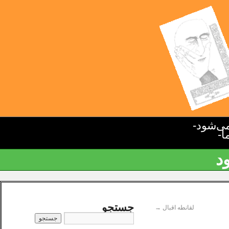
ی‌شود-
ا-
د
جستجو
لقانطه اقبال
→