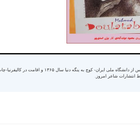
متولد سال ۱۳۳۰ رشت استان گیلان- کسب لیسانس از دانشگاه ملی ایران- کوچ به ینگ