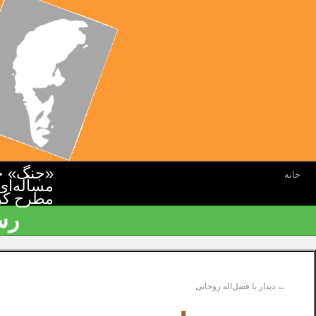
«جنگ» جن
خانه
مسأله‌ای
مطرح کرده
رس
←
دیدار با فضل‌اله روحانی