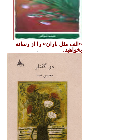
«الف مثل باران» را از
رسانه
بخواهید.
..............
.
.