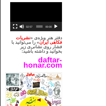
نمایشگر
ویدیو
02:57
00:00
دفتر هنر وبژه‌ی «
نشریات
فکاهی ایران
» را می‌توانید با
فشار روی نشانی‌ی زیر
بخوانید و داشته باشید:
daftar-
honar.com
__لل_____________________