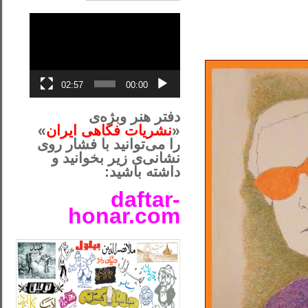
نمایشگر
ویدیو
02:57
00:00
دفتر هنر وبژه‌ی
«
نشریات فکاهی ایران
»
را می‌توانید با فشار روی
نشانی‌ی زیر بخوانید و
داشته باشید:
daftar-
honar.com
__لل____________________