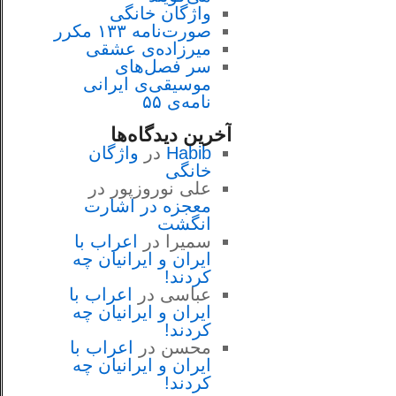
واژگان خانگی
صورت‌نامه ۱۳۳ مکرر
میرزاده‌ی عشقی
سر فصل‌هاى
موسيقى‌ی ايرانى
نامه‌ی ۵۵
آخرین دیدگاه‌ها
Habib
در
واژگان
خانگی
علی نوروزپور
در
معجزه در اشارت
انگشت
سمیرا
در
اعراب با
ايران و ايرانيان چه
كردند!
عباسی
در
اعراب با
ايران و ايرانيان چه
كردند!
محسن
در
اعراب با
ايران و ايرانيان چه
كردند!