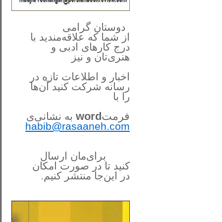
**************
..
*
دوستان گرامی
از شما
که علاقه‌مندید با
درج کارهای‌ ادبی و
هنری‌تان و نیز
اخبار و اطلاعات تازه در
رسانه شرکت کنید آن‌ها
را
با
فرمت
word
به نشانی‌ی
habib@rasaaneh.com
برای‌مان ارسال
کنید تا در
صورت امکان
در این‌جا
منتشر کنیم.
______________________
....