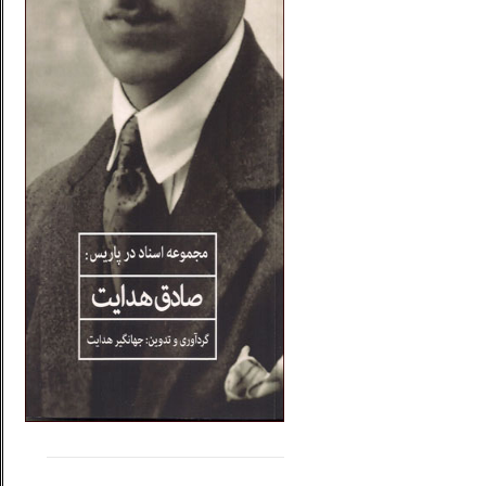
.....
......