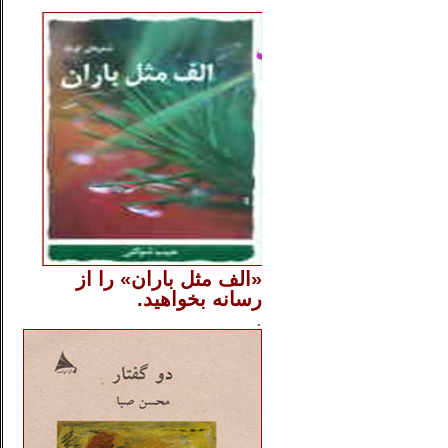
..
«الف مثل باران» را از
رسانه بخواهید.
..............
.
.