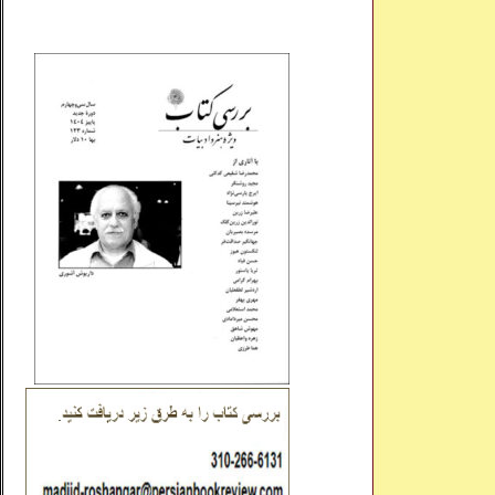
_..._________________