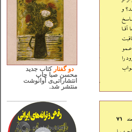
..
دو
گفتار
کتاب جدید
محسن صبا چاپ
انتشاراتی‌ی آوانوشت
منتشر شد.
_____________________
......