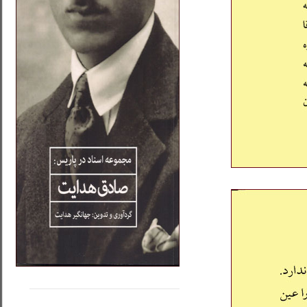
.....
......