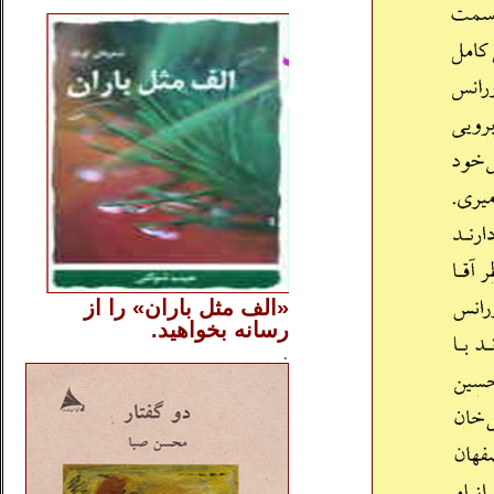
..
«الف مثل باران» را از
رسانه بخواهید.
..............
.
.