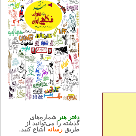
_..._________________
............................................
دفتر هنر
شماره‌های
گذشته را می‌توانید از
طریق
رسانه
ابتیاع کنید.
ntjv ikv