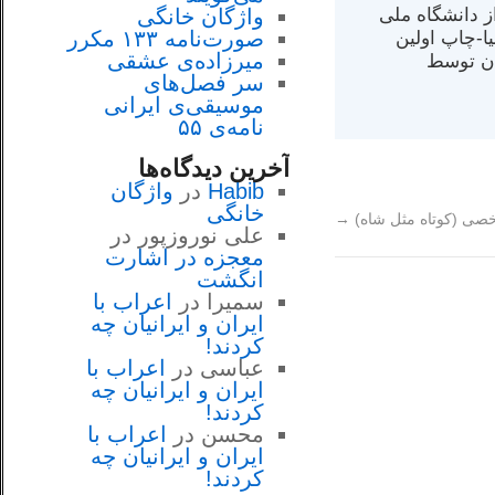
س از دانشگاه ملی
واژگان خانگی
صورت‌نامه ۱۳۳ مکرر
مت در کالیفرنیا-چاپ اولین
میرزاده‌ی عشقی
ران) در سال ۱۳۸۴ در ایران توسط
سر فصل‌هاى
موسيقى‌ی ايرانى
نامه‌ی ۵۵
آخرین دیدگاه‌ها
Habib
در
واژگان
خانگی
صی (‌کوتاه مثل شاه‌)
→
علی نوروزپور
در
معجزه در اشارت
انگشت
سمیرا
در
اعراب با
ايران و ايرانيان چه
كردند!
عباسی
در
اعراب با
ايران و ايرانيان چه
كردند!
محسن
در
اعراب با
ايران و ايرانيان چه
كردند!