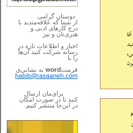
**************
..
*
دوستان گرامی
از شما
که علاقه‌مندید با
درج کارهای‌ ادبی و
هنری‌تان و نیز
اخبار و اطلاعات تازه در
رسانه شرکت کنید آن‌ها
را
با
فرمت
word
به نشانی‌ی
habib@rasaaneh.com
برای‌مان ارسال
کنید تا در
صورت امکان
در این‌جا
منتشر کنیم.
______________________
....