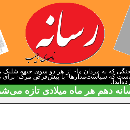
گی که به مردان ما- از هر دو سوی جبهه شلیک م
‌ست که سیاست‌مدارها- با پیش‌فرض مرگ- برای م
‌اند!.
انه دهم هر ماه میلادی تازه می‌شو