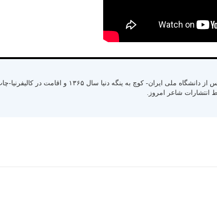
متولد سال ۱۳۳۰ رشت استان گیلان- کسب لیسانس از دانشگاه ملی ایران- کوچ به ینگ