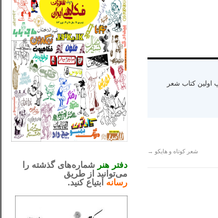
ه دنیا سال ۱۳۶۵ و اقامت در کالیفرنیا-چاپ اولین کتاب شعر
_..._________________
شعر کوتاه و هایکو
→
.....................................................
دفتر هنر
شماره‌های گذشته را
می‌توانید از طریق
رسانه
ابتیاع کنید.
ntjv ikv
_..._________________