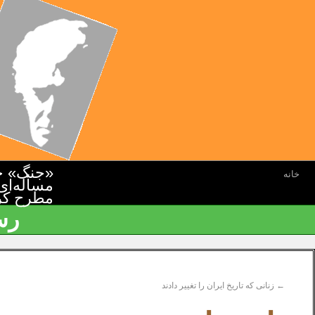
«جنگ» جن
خانه
مسأله‌ای
مطرح کرده
رس
←
زنانی که تاریخ ایران را تغییر دادند