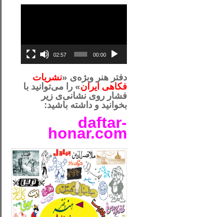
نمایشگر
ویدیو
02:57
00:00
دفتر هنر وبژه‌ی «
نشریات
فکاهی ایران
» را می‌توانید با
فشار روی نشانی‌ی زیر
بخوانید و داشته باشید:
daftar-
honar.com
__لل_____________________