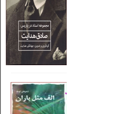
.....
......
..