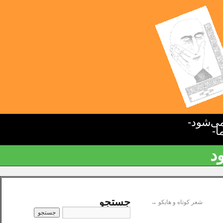
ی‌شود-
ا-
د
جستجو
شعر کوتاه و هایکو
→