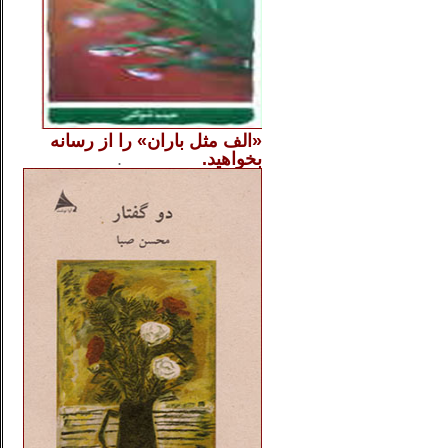
«الف مثل باران» را از
رسانه
بخواهید.
..............
.
.