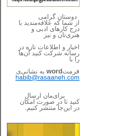
**************
..
*
دوستان گرامی
از شما
که علاقه‌مندید با
درج کارهای‌ ادبی و
هنری‌تان و نیز
اخبار و اطلاعات تازه در
رسانه شرکت کنید آن‌ها
را
با
فرمت
word
به نشانی‌ی
habib@rasaaneh.com
برای‌مان ارسال
کنید تا در
صورت امکان
در این‌جا
منتشر کنیم.
______________________
....