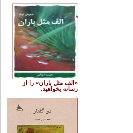
..
«الف مثل باران» را از
رسانه بخواهید.
..............
.
.