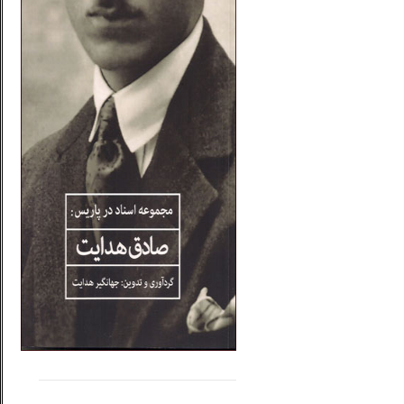
.....
......