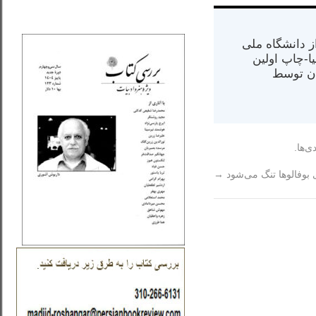
_..._________________
س از دانشگاه ملی
مت در کالیفرنیا-چاپ اولین
ران) در سال ۱۳۸۴ در ایران توسط
ی‌ها.
 بوفالو‌ها تنگ می‌شود
→