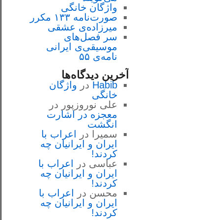
واژگان خانگی
صورت‌نامه ۱۳۳ مکرر
میرزاده‌ی عشقی
سر فصل‌هاى
موسيقى‌ی ايرانى
نامه‌ی ۵۵
آخرین دیدگاه‌ها
Habib
در
واژگان
خانگی
علی نوروزپور
در
معجزه در اشارت
انگشت
سمیرا
در
اعراب با
ايران و ايرانيان چه
كردند!
عباسی
در
اعراب با
ايران و ايرانيان چه
كردند!
محسن
در
اعراب با
ايران و ايرانيان چه
كردند!