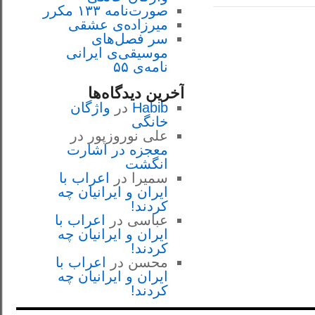
صورت‌نامه ۱۳۳ مکرر
میرزاده‌ی عشقی
سر فصل‌هاى
موسيقى‌ی ايرانى
نامه‌ی ۵۵
آخرین دیدگاه‌ها
Habib
در
واژگان
خانگی
علی نوروزپور
در
معجزه در اشارت
انگشت
سمیرا
در
اعراب با
ايران و ايرانيان چه
كردند!
عباسی
در
اعراب با
ايران و ايرانيان چه
كردند!
محسن
در
اعراب با
ايران و ايرانيان چه
كردند!