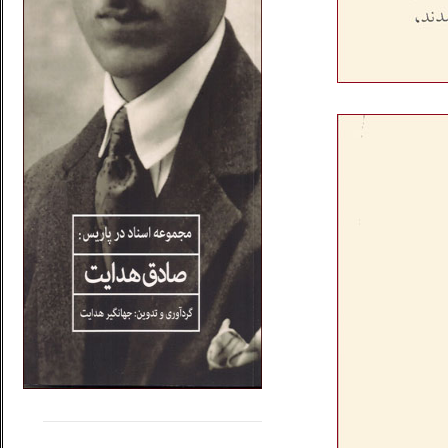
.....
......