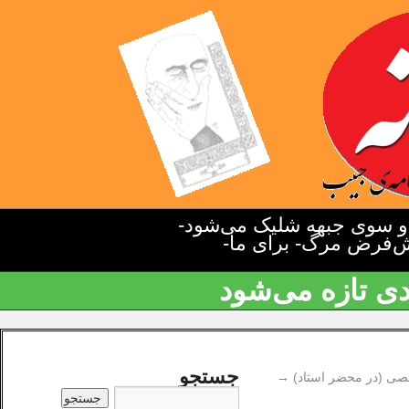
دو سوی جبهه شلیک می‌شود-
یش‌فرض مرگ- برای ما-
دی تازه می‌شود
جستجو
صی (در محضر استاد)
→