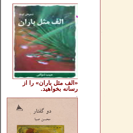
..
«الف مثل باران» را از
رسانه بخواهید.
..............
.
.