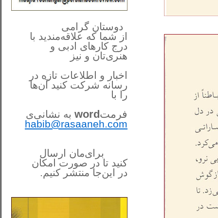
**************
..
*
دوستان گرامی
از شما
که علاقه‌مندید با
درج کارهای‌ ادبی و
هنری‌تان و نیز
اخبار و اطلاعات تازه در
رسانه شرکت کنید آن‌ها
را
با
فرمت
word
به نشانی‌ی
habib@rasaaneh.com
برای‌مان ارسال
کنید تا در
صورت امکان
در این‌جا
منتشر کنیم.
______________________
....