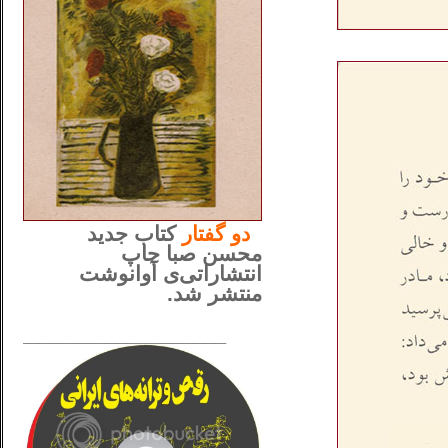
..
دو
گفتار
کتاب جدید
محسن صبا چاپ
انتشاراتی‌ی آوانوشت
منتشر شد.
_____________________
......