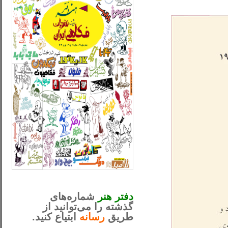
_..._________________
............................................
دفتر هنر
شماره‌های
گذشته را می‌توانید از
طریق
رسانه
ابتیاع کنید.
ntjv ikv