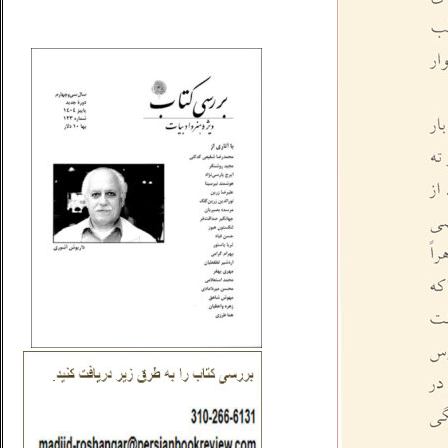
_..._________________