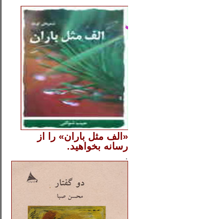
..
«الف مثل باران» را از
رسانه بخواهید.
..............
.
.