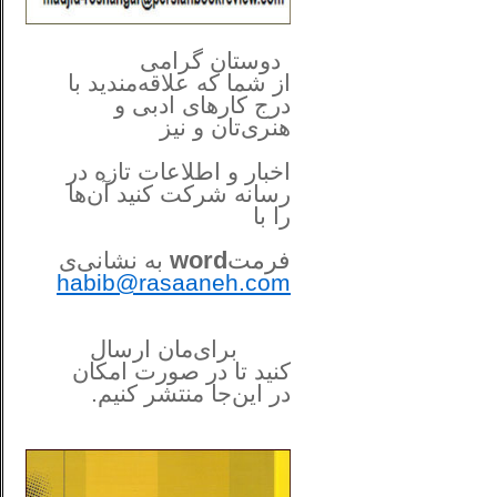
**************
..
*
دوستان گرامی
از شما
که علاقه‌مندید با
درج کارهای‌ ادبی و
هنری‌تان و نیز
اخبار و اطلاعات تازه در
رسانه شرکت کنید آن‌ها
را
با
فرمت
word
به نشانی‌ی
habib@rasaaneh.com
برای‌مان ارسال
کنید تا در
صورت امکان
در این‌جا
منتشر کنیم.
______________________
....