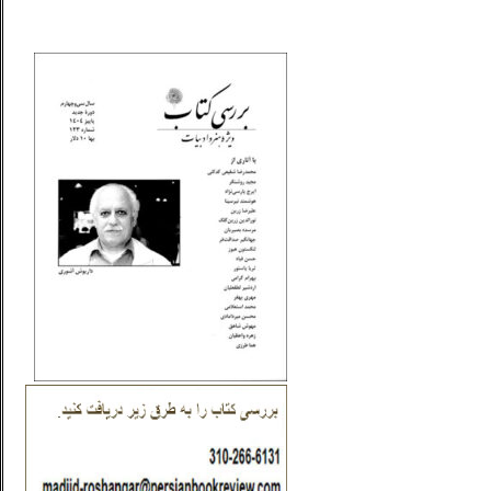
_..._________________