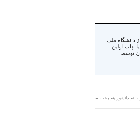
س از دانشگاه ملی
مت در کالیفرنیا-چاپ اولین
ران) در سال ۱۳۸۴ در ایران توسط
‌خانم دانشور هم رفت
→