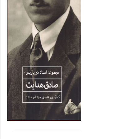
.....
......