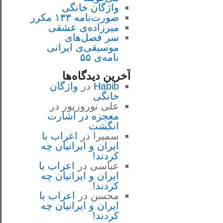
واژگان خانگی
صورت‌نامه ۱۳۳ مکرر
میرزاده‌ی عشقی
سر فصل‌هاى
موسيقى‌ی ايرانى
نامه‌ی ۵۵
آخرین دیدگاه‌ها
Habib
در
واژگان
خانگی
علی نوروزپور
در
معجزه در اشارت
انگشت
سمیرا
در
اعراب با
ايران و ايرانيان چه
كردند!
عباسی
در
اعراب با
ايران و ايرانيان چه
كردند!
محسن
در
اعراب با
ايران و ايرانيان چه
كردند!