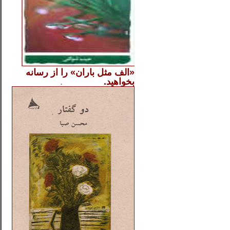
«الف مثل باران» را از
رسانه
بخواهید.
..............
.
.