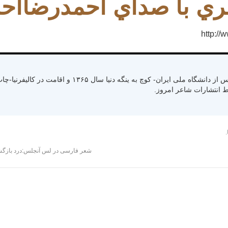
ي با صداي احمدرضااح
http:/
متولد سال ۱۳۳۰ رشت استان گیلان- کسب لیسانس از دانشگاه ملی ایران- کوچ به ینگ
.
شعر فارسی در لس آنجلس:درد بازگشت