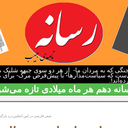
گی که به مردان ما- از هر دو سوی جبهه شلیک م
‌ست که سیاست‌مدارها- با پیش‌فرض مرگ- برای م
‌اند!.
انه دهم هر ماه میلادی تازه می‌شو
شعر فارسی در لس آنجلس:درد بازگشت