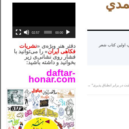
مدي
نمایشگر
ویدیو
02:57
00:00
ه دنیا سال ۱۳۶۵ و اقامت در کالیفرنیا-چاپ اولین کتاب شعر
دفتر هنر وبژه‌ی «
نشریات
فکاهی ایران
» را می‌توانید با
فشار روی نشانی‌ی زیر
بخوانید و داشته باشید:
daftar-
honar.com
__لل_____________________
 در برابر انطباق پذیری*
→