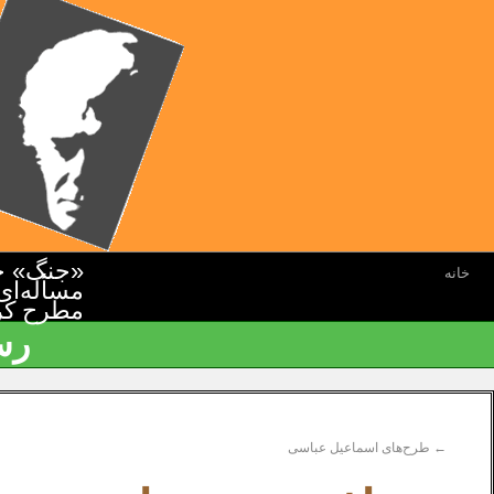
«جنگ» جن
خانه
مسأله‌ای
مطرح کرده
رس
←
طرح‌های اسماعیل عباسی