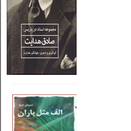
.....
......
..