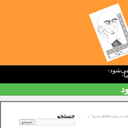
ی‌شود-
ا-
د
جستجو
 در برابر انطباق پذیری*
→