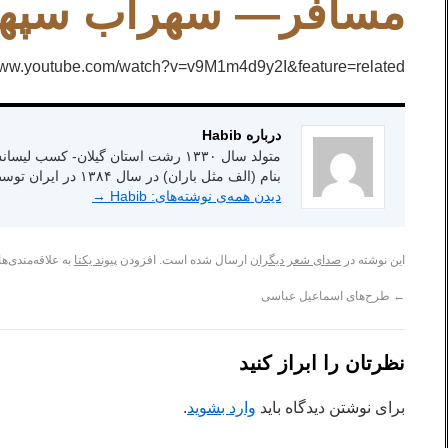
مسافر— سهراب سپهر
/www.youtube.com/watch?v=v9M1m4d9y2I&feature=related
درباره Habib
بنام (الف مثل باران) در سال ۱۳۸۴ در ایران توسط انتشارات شاعر امروز.
دیدن همه‌ی نوشته‌های: Habib
→
این نوشته در
صدای شعر دیگران
ارسال شده است. افزودن
پیوند یکتا
به علاقه‌مندی‌ها
←
طرح‌های اسماعیل عباسی
نظرتان را ابراز کنید
برای نوشتن دیدگاه باید
وارد بشوید
.