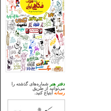
_..._________________
.....................................................
دفتر هنر
شماره‌های گذشته را
می‌توانید از طریق
رسانه
ابتیاع کنید.
ntjv ikv
_..._________________