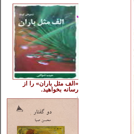
..
«الف مثل باران» را از
رسانه بخواهید.
..............
.
.