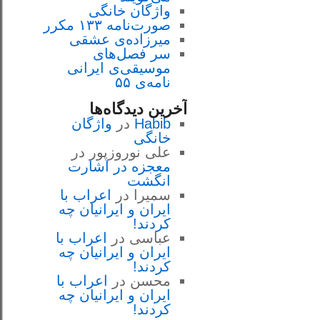
واژگان خانگی
صورت‌نامه ۱۳۳ مکرر
میرزاده‌ی عشقی
سر فصل‌هاى
موسيقى‌ی ايرانى
نامه‌ی ۵۵
آخرین دیدگاه‌ها
Habib
در
واژگان
خانگی
علی نوروزپور
در
معجزه در اشارت
انگشت
سمیرا
در
اعراب با
ايران و ايرانيان چه
كردند!
عباسی
در
اعراب با
ايران و ايرانيان چه
كردند!
محسن
در
اعراب با
ايران و ايرانيان چه
كردند!