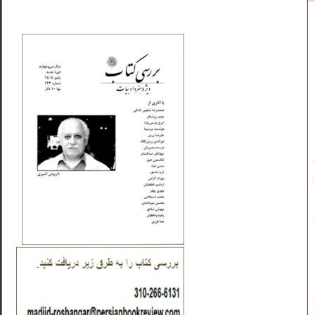
_..._________________