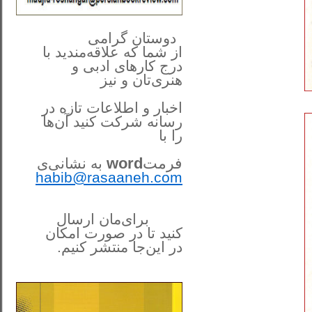
**************
..
*
دوستان گرامی
از شما
که علاقه‌مندید با
درج کارهای‌ ادبی و
هنری‌تان و نیز
اخبار و اطلاعات تازه در
رسانه شرکت کنید آن‌ها
را
با
فرمت
word
به نشانی‌ی
habib@rasaaneh.com
برای‌مان ارسال
کنید تا در
صورت امکان
در این‌جا
منتشر کنیم.
______________________
....