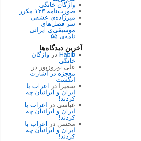
واژگان خانگی
صورت‌نامه ۱۳۳ مکرر
میرزاده‌ی عشقی
سر فصل‌هاى
موسيقى‌ی ايرانى
نامه‌ی ۵۵
آخرین دیدگاه‌ها
Habib
در
واژگان
خانگی
علی نوروزپور
در
معجزه در اشارت
انگشت
سمیرا
در
اعراب با
ايران و ايرانيان چه
كردند!
عباسی
در
اعراب با
ايران و ايرانيان چه
كردند!
محسن
در
اعراب با
ايران و ايرانيان چه
كردند!