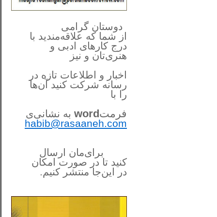
**************
..
*
دوستان گرامی
از شما
که علاقه‌مندید با
درج کارهای‌ ادبی و
هنری‌تان و نیز
اخبار و اطلاعات تازه در
رسانه شرکت کنید آن‌ها
را
با
فرمت
word
به نشانی‌ی
habib@rasaaneh.com
برای‌مان ارسال
کنید تا در
صورت امکان
در این‌جا
منتشر کنیم.
______________________
....