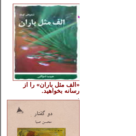
..
«الف مثل باران» را از
رسانه بخواهید.
..............
.
.