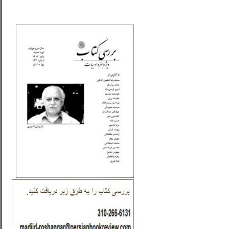
_..._________________