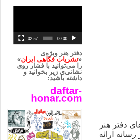
نمایشگر
ویدیو
02:57
00:00
دفتر هنر وبژه‌ی
«
نشریات فکاهی ایران
»
را می‌توانید با فشار روی
نشانی‌ی زیر بخوانید و
داشته باشید:
daftar-
honar.com
__لل____________________
 مختلف صداهای دفتر هنر
 آمده‌اند را در رسانه ارائه