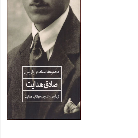
.....
......