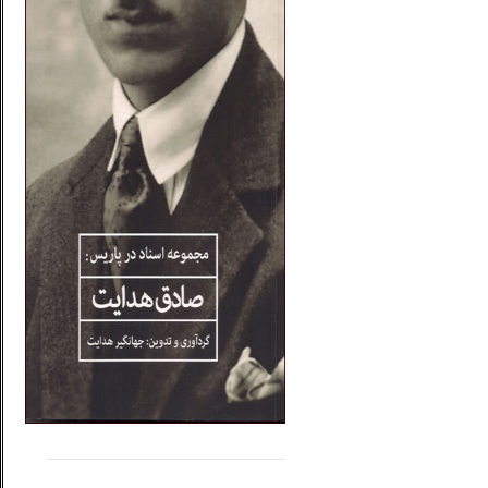
.....
......