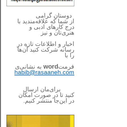
**************
..
*
دوستان گرامی
از شما
که علاقه‌مندید با
درج کارهای‌ ادبی و
هنری‌تان و نیز
اخبار و اطلاعات تازه در
رسانه شرکت کنید آن‌ها
را
با
فرمت
word
به نشانی‌ی
habib@rasaaneh.com
برای‌مان ارسال
کنید تا در
صورت امکان
در این‌جا
منتشر کنیم.
______________________
....