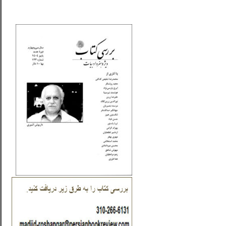
_..._________________