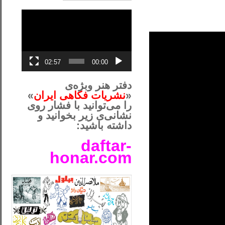
نمایشگر
ویدیو
02:57
00:00
دفتر هنر وبژه‌ی
«
نشریات فکاهی ایران
»
را می‌توانید با فشار روی
نشانی‌ی زیر بخوانید و
داشته باشید:
daftar-
honar.com
__لل____________________