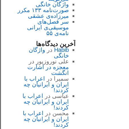
واژگان خانگی
صورت‌نامه ۱۳۳ مکرر
میرزاده‌ی عشقی
سر فصل‌هاى
موسيقى‌ی ايرانى
نامه‌ی ۵۵
آخرین دیدگاه‌ها
Habib
در
واژگان
خانگی
علی نوروزپور
در
معجزه در اشارت
انگشت
سمیرا
در
اعراب با
ايران و ايرانيان چه
كردند!
عباسی
در
اعراب با
ايران و ايرانيان چه
كردند!
محسن
در
اعراب با
ايران و ايرانيان چه
كردند!