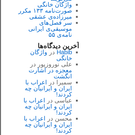
واژگان خانگی
صورت‌نامه ۱۳۳ مکرر
میرزاده‌ی عشقی
سر فصل‌هاى
موسيقى‌ی ايرانى
نامه‌ی ۵۵
آخرین دیدگاه‌ها
Habib
در
واژگان
خانگی
علی نوروزپور
در
معجزه در اشارت
انگشت
سمیرا
در
اعراب با
ايران و ايرانيان چه
كردند!
عباسی
در
اعراب با
ايران و ايرانيان چه
كردند!
محسن
در
اعراب با
ايران و ايرانيان چه
كردند!