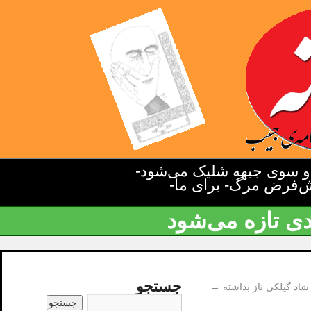
دو سوی جبهه شلیک می‌شود-
یش‌فرض مرگ- برای ما-
دی تازه می‌شود
جستجو
شاد گيلکی ناز بداشته
→