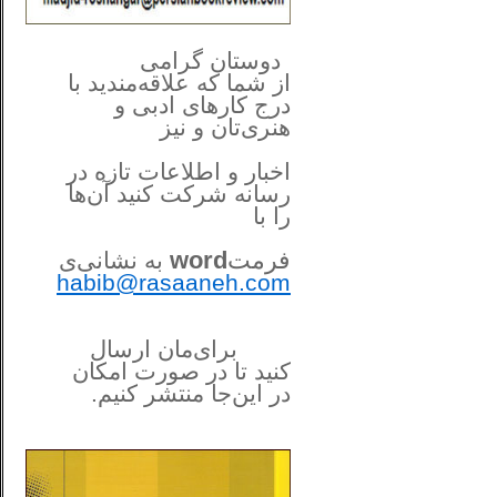
**************
..
*
دوستان گرامی
از شما
که علاقه‌مندید با
درج کارهای‌ ادبی و
هنری‌تان و نیز
اخبار و اطلاعات تازه در
رسانه شرکت کنید آن‌ها
را
با
فرمت
word
به نشانی‌ی
habib@rasaaneh.com
برای‌مان ارسال
کنید تا در
صورت امکان
در این‌جا
منتشر کنیم.
______________________
....