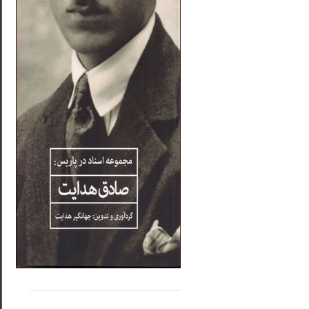
.....
......