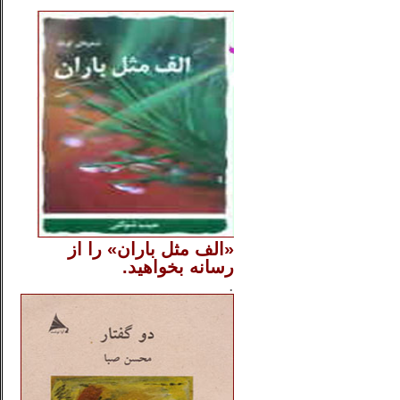
..
«الف مثل باران» را از
رسانه بخواهید.
..............
.
.