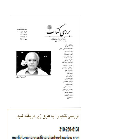
_..._________________