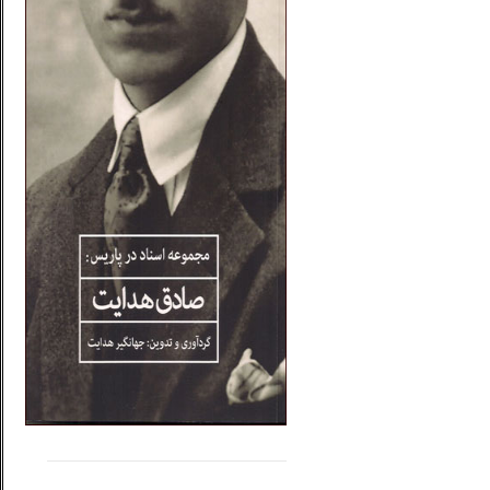
.....
......