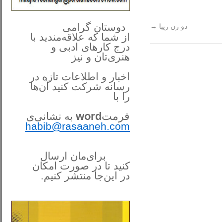
**************
..
*
دوستان گرامی
دو زن زیبا
→
از شما
که علاقه‌مندید با
درج کارهای‌ ادبی و
هنری‌تان و نیز
اخبار و اطلاعات تازه در
رسانه شرکت کنید آن‌ها
را
با
فرمت
word
به نشانی‌ی
habib@rasaaneh.com
برای‌مان ارسال
کنید تا در
صورت امکان
در این‌جا
منتشر کنیم.
______________________
....