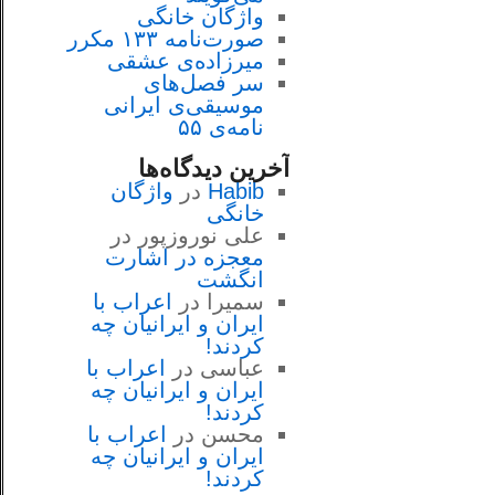
واژگان خانگی
صورت‌نامه ۱۳۳ مکرر
میرزاده‌ی عشقی
سر فصل‌هاى
موسيقى‌ی ايرانى
نامه‌ی ۵۵
آخرین دیدگاه‌ها
Habib
در
واژگان
خانگی
علی نوروزپور
در
معجزه در اشارت
انگشت
سمیرا
در
اعراب با
ايران و ايرانيان چه
كردند!
عباسی
در
اعراب با
ايران و ايرانيان چه
كردند!
محسن
در
اعراب با
ايران و ايرانيان چه
كردند!