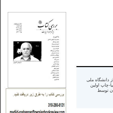
_..._________________
س از دانشگاه ملی
مت در کالیفرنیا-چاپ اولین
ران) در سال ۱۳۸۴ در ایران توسط