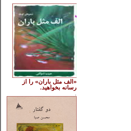
..
«الف مثل باران» را از
رسانه بخواهید.
..............
.
.