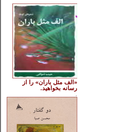
..
«الف مثل باران» را از
رسانه بخواهید.
..............
.
.