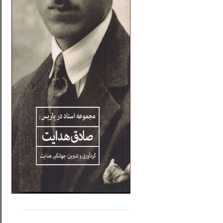
.....
......