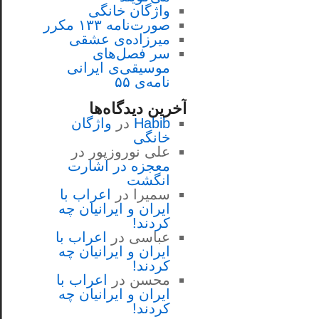
واژگان خانگی
صورت‌نامه ۱۳۳ مکرر
میرزاده‌ی عشقی
سر فصل‌هاى
موسيقى‌ی ايرانى
نامه‌ی ۵۵
آخرین دیدگاه‌ها
Habib
در
واژگان
خانگی
علی نوروزپور
در
معجزه در اشارت
انگشت
سمیرا
در
اعراب با
ايران و ايرانيان چه
كردند!
عباسی
در
اعراب با
ايران و ايرانيان چه
كردند!
محسن
در
اعراب با
ايران و ايرانيان چه
كردند!