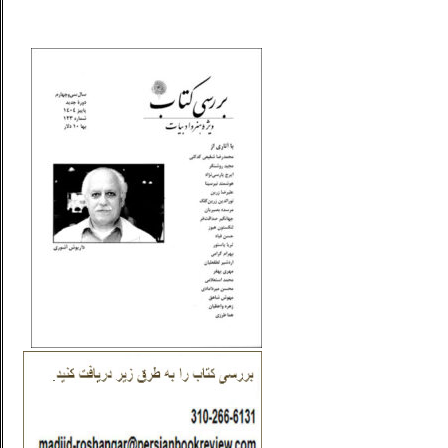
_..._________________