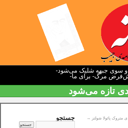
دو سوی جبهه شلیک می‌شود-
یش‌فرض مرگ- برای ما-
دی تازه می‌شود
جستجو
ی متروک پائولا شولتز
→