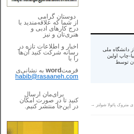
**************
..
*
دوستان گرامی
از شما
که علاقه‌مندید با
درج کارهای‌ ادبی و
هنری‌تان و نیز
اخبار و اطلاعات تازه در
س از دانشگاه ملی
رسانه شرکت کنید آن‌ها
مت در کالیفرنیا-چاپ اولین
را
با
ران) در سال ۱۳۸۴ در ایران توسط
فرمت
word
به نشانی‌ی
habib@rasaaneh.com
برای‌مان ارسال
کنید تا در
صورت امکان
ی متروک پائولا شولتز
→
در این‌جا
منتشر کنیم.
______________________
....