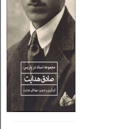
.....
......