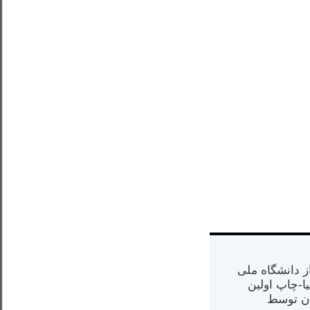
س از دانشگاه ملی
مت در کالیفرنیا-چاپ اولین
ران) در سال ۱۳۸۴ در ایران توسط