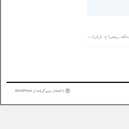
لله ربیعی( ح. باران)
→
با افتخار نیرو گرفته از WordPress.