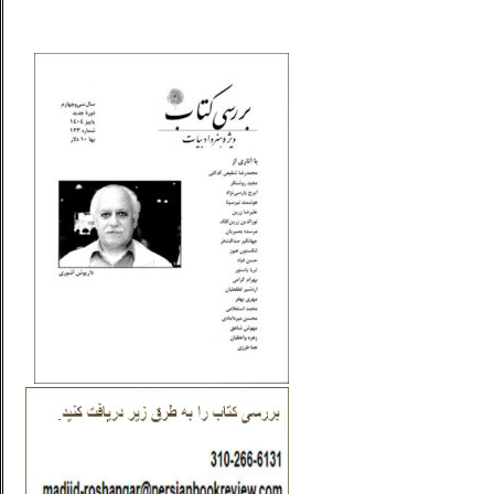
_..._________________