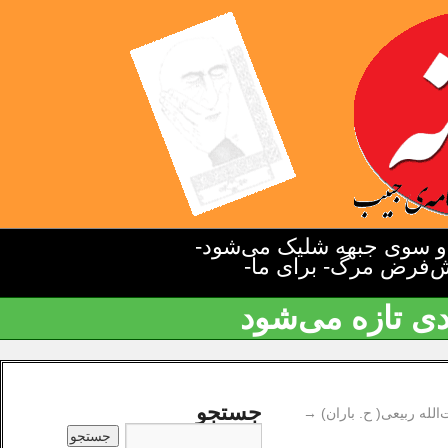
دو سوی جبهه شلیک می‌شود-
یش‌فرض مرگ- برای ما-
دی تازه می‌شود
جستجو
لله ربیعی( ح. باران)
→