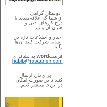
**************
..
*
دوستان گرامی
از شما
که علاقه‌مندید با
درج کارهای‌ ادبی و
هنری‌تان و نیز
اخبار و اطلاعات تازه در
رسانه شرکت کنید آن‌ها
را
با
فرمت
word
به نشانی‌ی
habib@rasaaneh.com
برای‌مان ارسال
کنید تا در
صورت امکان
در این‌جا
منتشر کنیم.
______________________
....