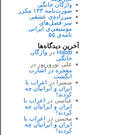
واژگان خانگی
صورت‌نامه ۱۳۳ مکرر
میرزاده‌ی عشقی
سر فصل‌هاى
موسيقى‌ی ايرانى
نامه‌ی ۵۵
آخرین دیدگاه‌ها
Habib
در
واژگان
خانگی
علی نوروزپور
در
معجزه در اشارت
انگشت
سمیرا
در
اعراب با
ايران و ايرانيان چه
كردند!
عباسی
در
اعراب با
ايران و ايرانيان چه
كردند!
محسن
در
اعراب با
ايران و ايرانيان چه
كردند!