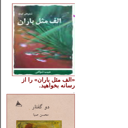
..
«الف مثل باران» را از
رسانه بخواهید.
..............
.
.