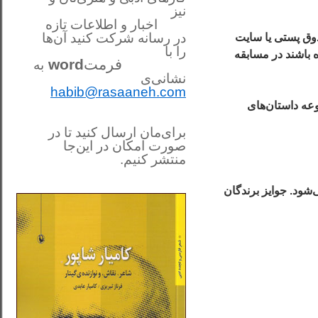
نیز
اخبار و اطلاعات تازه
در رسانه شرکت کنید آن‌ها
ا همراه داستان ارسالی به صندوق پستی يا سايت
را
با
ه باشند در مسابقه
فرمت
word
به
نشانی‌ی
habib@rasaaneh.com
عه داستان‌های
برای‌مان ارسال کنید تا در
صورت امکان در این‌جا
منتشر کنیم.
________________________
....
. داستان‌های برتر و اسامي برندگان و اهدای جوائز در مراسم بهمن ماه ۱۳۹۰ اعلام می‌شود. جوايز برندگان