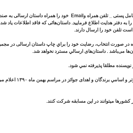
_ نويسندگان داستان‌ها لازم است شماره تلفن تماس _ آدرس كامل پستی _ تلفن همراه وEmail خود ر
ا به دفتر هدايت اطلاع فرماييد. داستان‌هائی كه فاقد اطلاعات ياد شد
ست تلفن خود را ارسال دارند.
ه در صورت انتخاب، رضايت خود را براي چاپ داستان ارسالی در مجمو
‌ها می‌باشد . داستان‌های ارسالي مسترد نخواهد شد.
ر نويسنده مطلقا پذيرفته نمي شود.
_ مهلت ارسال آثار تا سی‌ام مهرماه ۱۳۹۰ است
سابقه شركت كنند.