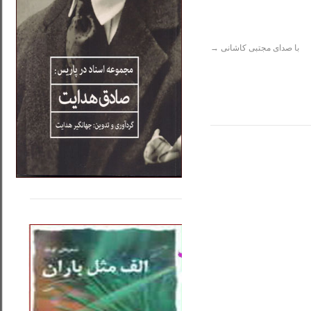
با صدای مجتبی کاشانی
→
.....
......
..