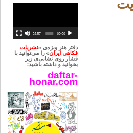
يت
نمایشگر
ویدیو
02:57
00:00
دفتر هنر وبژه‌ی «
نشریات
فکاهی ایران
» را می‌توانید با
فشار روی نشانی‌ی زیر
بخوانید و داشته باشید:
daftar-
honar.com
__لل_____________________