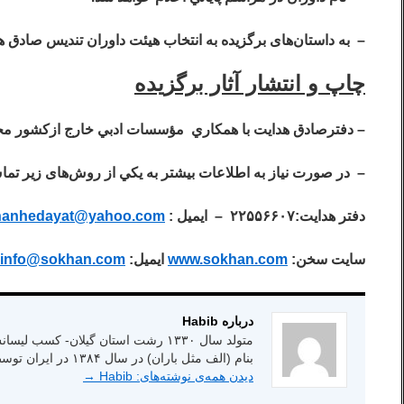
– به داستان‌های برگزيده به انتخاب هيئت داوران تنديس صادق هد
چاپ و انتشار آثار برگزيده
–
دفترصادق هدايت با همكاري مؤسسات ادبي خارج ازكشور مجمو
– در صورت نياز به اطلاعات بيشتر به يكي از روش‌های زير تم
دفتر هدايت
:۲۲۵۵۶۶۰۷ – ايميل :
hanhedayat@yahoo.com
سايت سخن:‌
www.sokhan.com
ايميل:
info@sokhan.com
درباره Habib
بنام (الف مثل باران) در سال ۱۳۸۴ در ایران توسط انتشارات شاعر امروز.
دیدن همه‌ی نوشته‌های: Habib
→