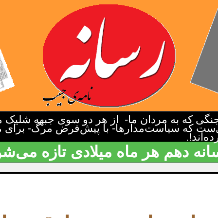
گی که به مردان ما- از هر دو سوی جبهه شلیک م
‌ست که سیاست‌مدارها- با پیش‌فرض مرگ- برای م
‌اند!.
انه دهم هر ماه میلادی تازه می‌شو