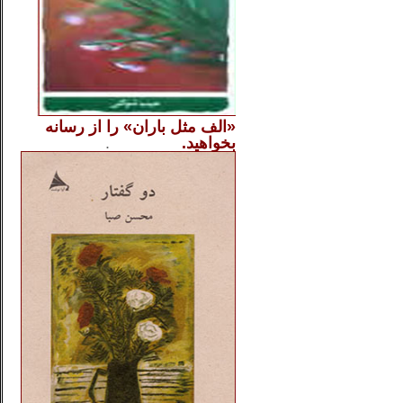
«الف مثل باران» را از
رسانه
بخواهید.
..............
.
.