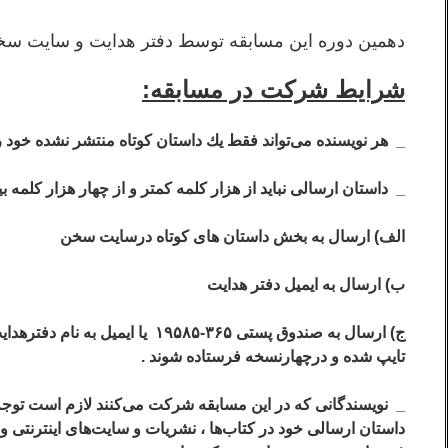
دهمين دوره اين مسابقه توسط دفتر هدايت و سايت سخ
شرايط شركت در مسابقه:
_ هر نويسنده می‌تواند فقط يك داستان كوتاه منتشر نشده خود 
_ داستان ارسالی نبايد از هزار كلمه كمتر و از چهار هزار كلمه بيشتر باشد وبه ۳ رو
الف) ارسال به بخش داستان های كوتاه درسايت سخن
ب) ارسال به ايميل دفتر هدايت
ج) ارسال به صندوق پستی ۳۶۵-۸۵
تايپ شده و درچهارنسخه فرستاده شوند .
_ نويسندگانی كه در اين مسابقه شركت می‌كنند لازم است توجه فر
داستان ارسالی خود در كتاب‌ها ، نشريات و سايت‌های اينترنتی و 