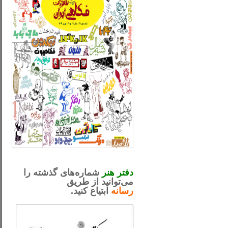
_..._________________
.....................................................
دفتر هنر
شماره‌های گذشته را
می‌توانید از طریق
رسانه
ابتیاع کنید.
ntjv ikv
_..._________________