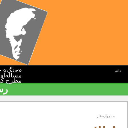
«جنگ» جن
خانه
مسأله‌ای
مطرح کرده
رس
←
دروازه ­غار