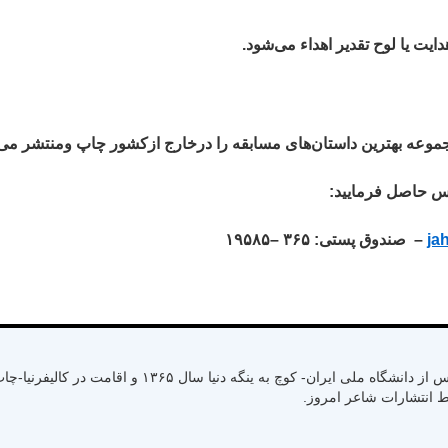
ايت يا لوح تقدير اهداء می‌شود.
عه بهترين داستان‌های مسابقه را درخارج ازكشور چاپ ومنتشر می‌ك
اس حاصل فرماييد:
ja
– صندوق پستی:
۳۶۵
–
۱۹۵۸۵
متولد سال ۱۳۳۰ رشت استان گیلان- کسب لیسانس از دانشگاه ملی ایران- کوچ به ینگ