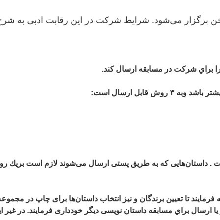
ن برگزار می‌شود. شرايط شركت در اين رقابت ادبی به شرح
را براي شركت در مسابقه ارسال كند.
ش قابل ارسال است:
۱۹۵ يا ايميل به نام دفترهدايت . داستان‌هايی كه به طريق پستی ارسال می‌شوند لازم است
مايند تا تعيين برندگان و نيز انتخاب داستان‌ها برای چاپ در مجموعه آ
يا
ارسال براي مسابقه داستان نويسی ديگر
خودداری فرمايند. در غير 