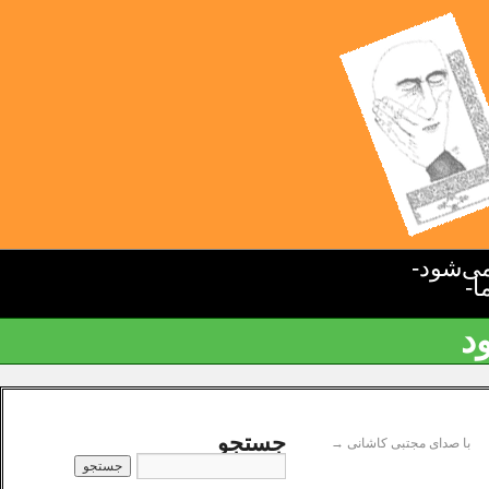
ی‌شود-
ا-
د
جستجو
با صدای مجتبی کاشانی
→