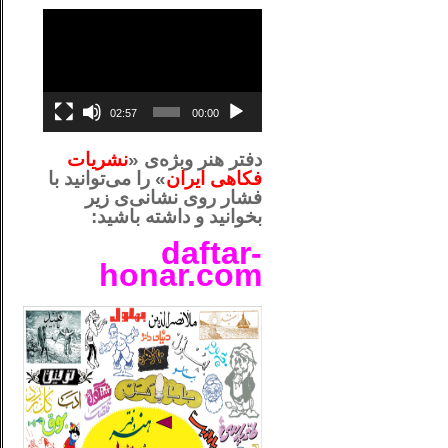
نمایشگر
ویدیو
02:57
00:00
دفتر هنر وبژه‌ی «
نشریات
فکاهی ایران
» را می‌توانید با
فشار روی نشانی‌ی زیر
بخوانید و داشته باشید:
daftar-
honar.com
__لل_____________________