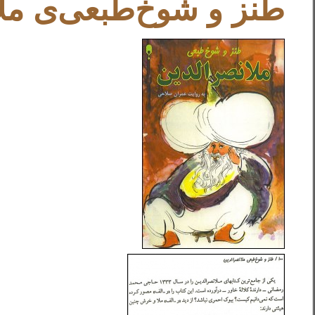
طنز و شوخ‌طبعی‌ی ملانص