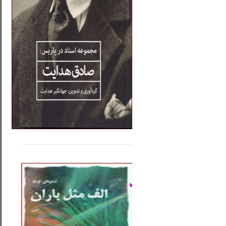
.....
......
..