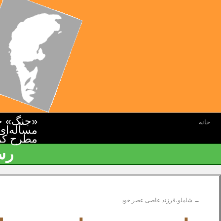
«جنگ» جن
خانه
مسأله‌ای
مطرح کرده
رس
←
شاملو،فرزند عاصی عصر خود .