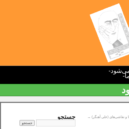
ی‌شود-
ا-
د
جستجو
 و نقاشی‌های (علی آهنگر)
→