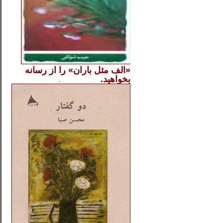
«الف مثل باران» را از
رسانه
بخواهید.
..............
.
.