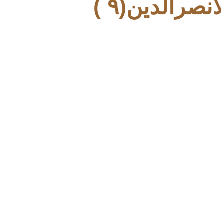
رالدین(۹ )