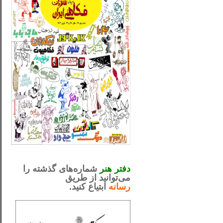
_..._________________
.....................................................
دفتر هنر
شماره‌های گذشته را
می‌توانید از طریق
رسانه
ابتیاع کنید.
ntjv ikv
_..._________________