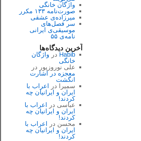
واژگان خانگی
صورت‌نامه ۱۳۳ مکرر
میرزاده‌ی عشقی
سر فصل‌هاى
موسيقى‌ی ايرانى
نامه‌ی ۵۵
آخرین دیدگاه‌ها
Habib
در
واژگان
خانگی
علی نوروزپور
در
معجزه در اشارت
انگشت
سمیرا
در
اعراب با
ايران و ايرانيان چه
كردند!
عباسی
در
اعراب با
ايران و ايرانيان چه
كردند!
محسن
در
اعراب با
ايران و ايرانيان چه
كردند!