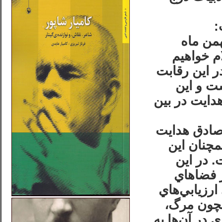
:
ي قطعي را در پايان كار كه در 28 بهمن ماه
م خواهيم
ر اين رقابت
30 سال بوده‌است و اين
دايت در بين
 صادق هدايت
مچنان اين
. در اين
ز فضاهاي
ارزيابي‌هاي
مچون مرگ،
 در آن‌ها به