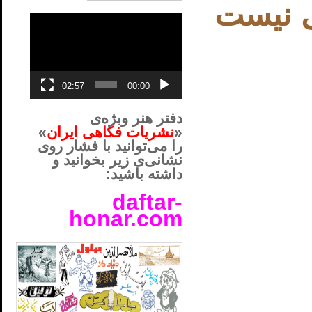
ی نيست
نمایشگر
ویدیو
02:57
00:00
دفتر هنر وبژه‌ی
«
نشریات فکاهی ایران
»
را می‌توانید با فشار روی
نشانی‌ی زیر بخوانید و
داشته باشید:
daftar-
honar.com
__لل____________________