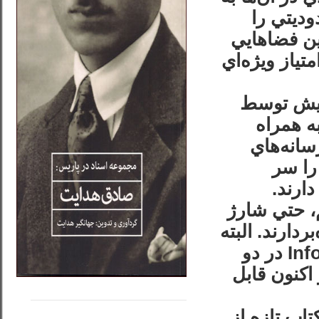
ديتي را
ين فضاهايي
ياز ويژه‌اي
پيش توسط
ه همراه
سانه‌هاي
را سر
ارند.
م، حتي شارژ
ردارند. البته
سايت صادق هدايت بعد از اين اتفاق با پسوند .Info در دو
اكنون قابل
.....
......
تاب تازه از