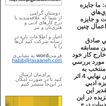
 ما جايزه
**************
..
ي‌هاي
*
دوستان گرامی
از شما
که علاقه‌مندید با
ت و جايزه
درج کارهای‌ ادبی و
اعمال چنين
هنری‌تان و نیز
اخبار و اطلاعات تازه در
بي صادق
رسانه شرکت کنید آن‌ها
را
با
از اين مسابقه
ران و خارج كار خود
فرمت
word
به نشانی‌ی
habib@rasaaneh.com
ي مورد بررسي
 منتخب به
برای‌مان ارسال
دور دوم داوري راه پيدا مي‌كنند و نتيجتا در بخش نهايي 4 اثر
کنید تا در
صورت امکان
زه ادبي
در این‌جا
منتشر کنیم.
______________________
دير اين
....
يده در اين
بيات درج