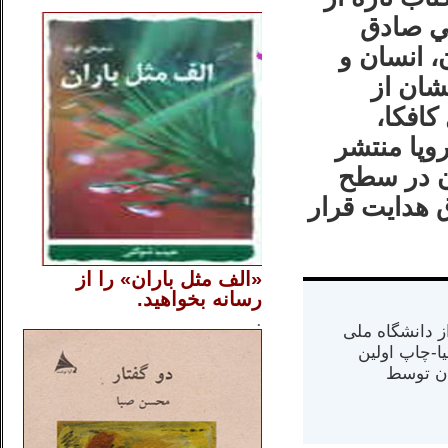
..
مي صادق
، انسان و
شان از
كافكا،
وپا منتشر
ن در سطح
ق هدايت قرار
«الف مثل باران» را از
رسانه بخواهید.
..............
.
.
س از دانشگاه ملی
مت در کالیفرنیا-چاپ اولین
ران) در سال ۱۳۸۴ در ایران توسط