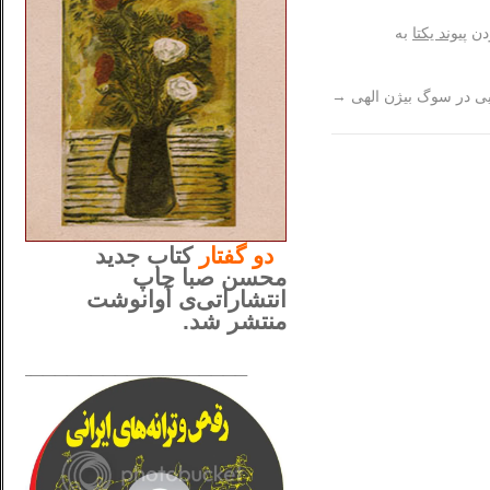
دن
پیوند یکتا
به
یی در سوگ بیژن الهی
→
..
دو
گفتار
کتاب جدید
محسن صبا چاپ
انتشاراتی‌ی آوانوشت
منتشر شد.
_____________________
......