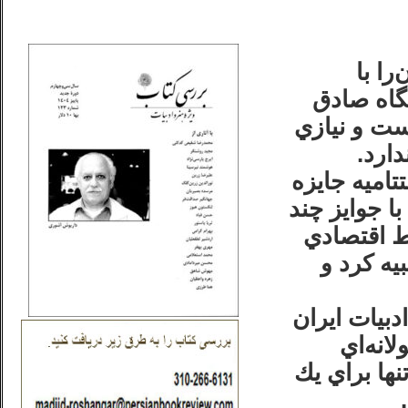
_..._________________
را با
يگاه صادق
ست و نيازي
دارد.
اميه جايزه
با جوايز چند
يط اقتصادي
يه كرد و
ادبيات ايران
نه‌اي‌
نها براي يك