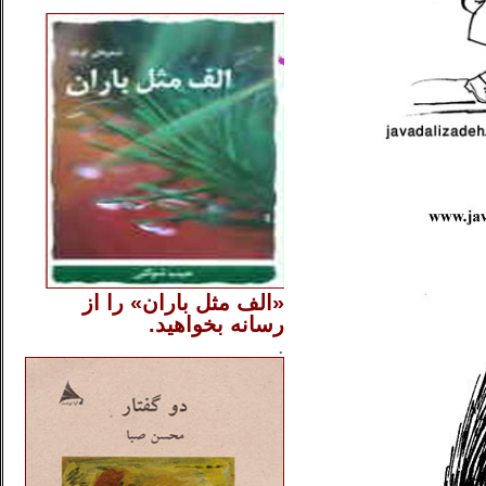
..
«الف مثل باران» را از
رسانه بخواهید.
..............
.
.