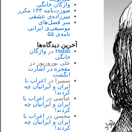
واژگان خانگی
صورت‌نامه ۱۳۳ مکرر
میرزاده‌ی عشقی
سر فصل‌هاى
موسيقى‌ی ايرانى
نامه‌ی ۵۵
آخرین دیدگاه‌ها
Habib
در
واژگان
خانگی
علی نوروزپور
در
معجزه در اشارت
انگشت
سمیرا
در
اعراب با
ايران و ايرانيان چه
كردند!
عباسی
در
اعراب با
ايران و ايرانيان چه
كردند!
محسن
در
اعراب با
ايران و ايرانيان چه
كردند!