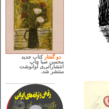
..
دو
گفتار
کتاب جدید
محسن صبا چاپ
انتشاراتی‌ی آوانوشت
منتشر شد.
_____________________
......