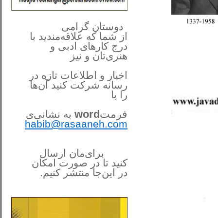
**************
..
*
دوستان گرامی
از شما
که علاقه‌مندید با
درج کارهای‌ ادبی و
هنری‌تان و نیز
اخبار و اطلاعات تازه در
رسانه شرکت کنید آن‌ها
را
با
فرمت
word
به نشانی‌ی
habib@rasaaneh.com
برای‌مان ارسال
کنید تا در
صورت امکان
در این‌جا
منتشر کنیم.
______________________
....