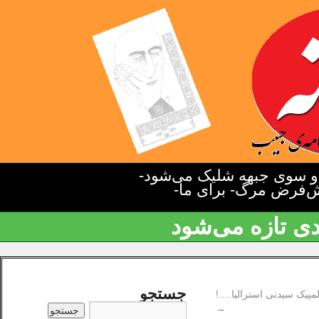
دو سوی جبهه شلیک می‌شود-
یش‌فرض مرگ- برای ما-
دی تازه می‌شود
جستجو
مپیک سیدنی استرالیا….!
→