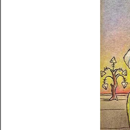
..
...................