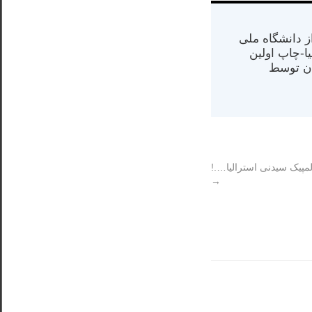
س از دانشگاه ملی
مت در کالیفرنیا-چاپ اولین
ران) در سال ۱۳۸۴ در ایران توسط
مپیک سیدنی استرالیا….!
→