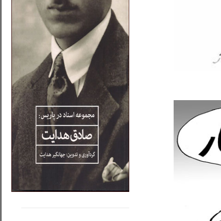
.....
......