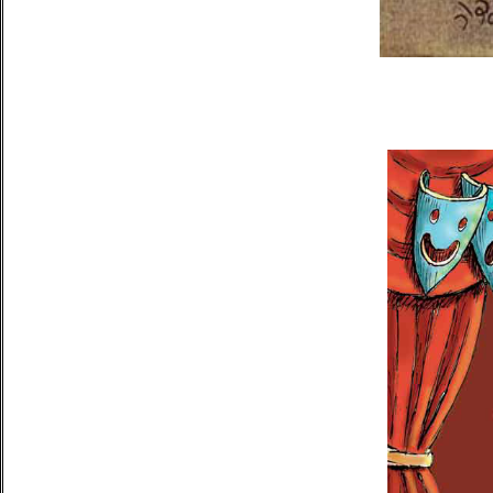
این کتاب را می‌توانید در
نشانی‌ی زیر بخوانید.
http://asre-
nou.net/php/view.
php?
objnr=31357