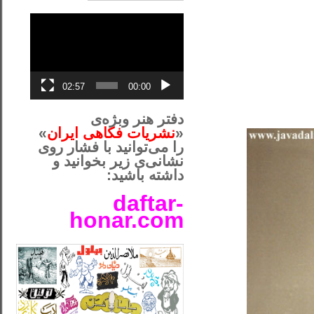
نمایشگر
ویدیو
02:57
00:00
دفتر هنر وبژه‌ی
«
نشریات فکاهی ایران
»
را می‌توانید با فشار روی
نشانی‌ی زیر بخوانید و
داشته باشید:
daftar-
honar.com
__لل____________________