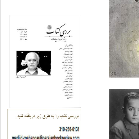
_..._________________