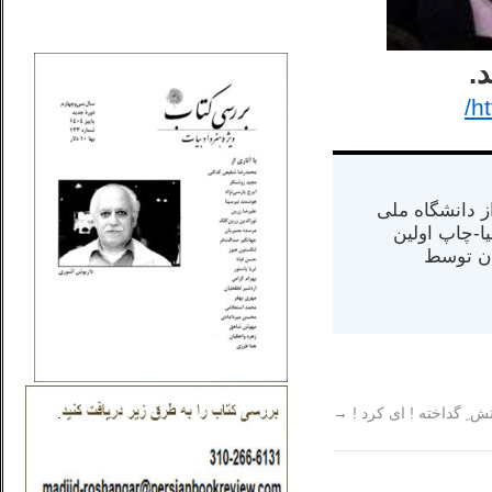
_..._________________
.
h
س از دانشگاه ملی
مت در کالیفرنیا-چاپ اولین
ران) در سال ۱۳۸۴ در ایران توسط
ش ِ گداخته ! ای کرد !
→