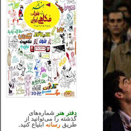
_..._________________
............................................
دفتر هنر
شماره‌های
گذشته را می‌توانید از
طریق
رسانه
ابتیاع کنید.
ntjv ikv