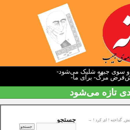
دو سوی جبهه شلیک می‌شود-
یش‌فرض مرگ- برای ما-
دی تازه می‌شود
جستجو
ش ِ گداخته ! ای کرد !
→