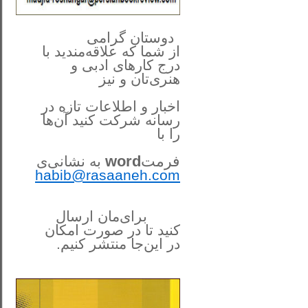
**************
..
*
دوستان گرامی
از شما
که علاقه‌مندید با
درج کارهای‌ ادبی و
هنری‌تان و نیز
اخبار و اطلاعات تازه در
رسانه شرکت کنید آن‌ها
را
با
فرمت
word
به نشانی‌ی
habib@rasaaneh.com
برای‌مان ارسال
کنید تا در
صورت امکان
در این‌جا
منتشر کنیم.
______________________
....