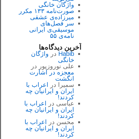
واژگان خانگی
صورت‌نامه ۱۳۳ مکرر
میرزاده‌ی عشقی
سر فصل‌هاى
موسيقى‌ی ايرانى
نامه‌ی ۵۵
آخرین دیدگاه‌ها
Habib
در
واژگان
خانگی
علی نوروزپور
در
معجزه در اشارت
انگشت
سمیرا
در
اعراب با
ايران و ايرانيان چه
كردند!
عباسی
در
اعراب با
ايران و ايرانيان چه
كردند!
محسن
در
اعراب با
ايران و ايرانيان چه
كردند!