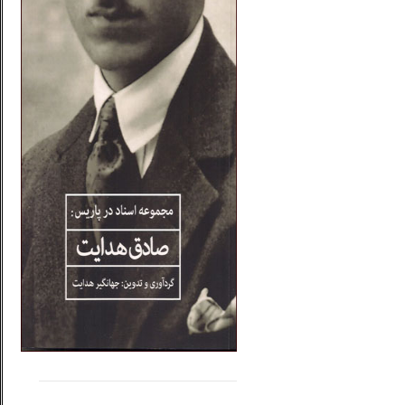
.....
......