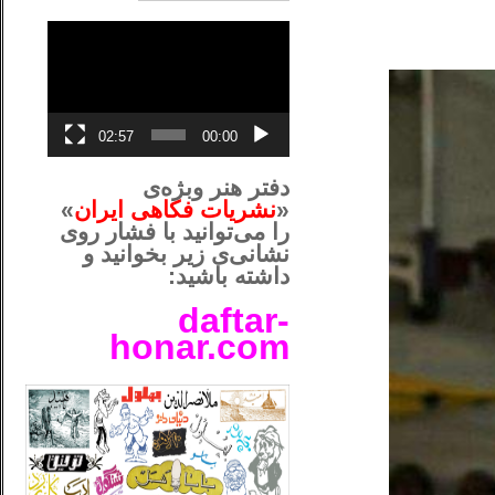
نمایشگر
ویدیو
02:57
00:00
دفتر هنر وبژه‌ی
«
نشریات فکاهی ایران
»
را می‌توانید با فشار روی
نشانی‌ی زیر بخوانید و
داشته باشید:
daftar-
honar.com
__لل____________________