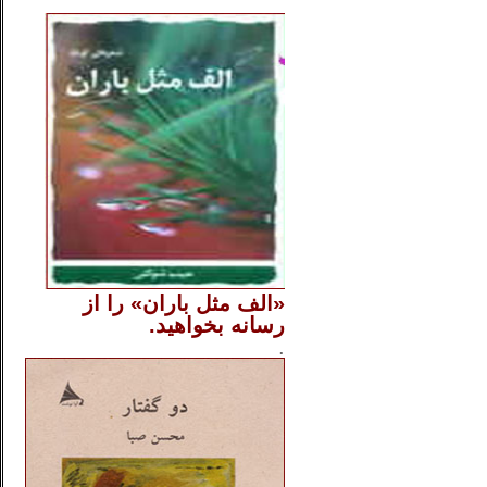
..
«الف مثل باران» را از
رسانه بخواهید.
..............
.
.