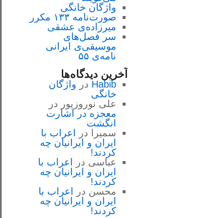
واژگان خانگی
صورت‌نامه ۱۳۳ مکرر
میرزاده‌ی عشقی
سر فصل‌هاى
موسيقى‌ی ايرانى
نامه‌ی ۵۵
آخرین دیدگاه‌ها
Habib
در
واژگان
خانگی
علی نوروزپور
در
معجزه در اشارت
انگشت
سمیرا
در
اعراب با
ايران و ايرانيان چه
كردند!
عباسی
در
اعراب با
ايران و ايرانيان چه
كردند!
محسن
در
اعراب با
ايران و ايرانيان چه
كردند!