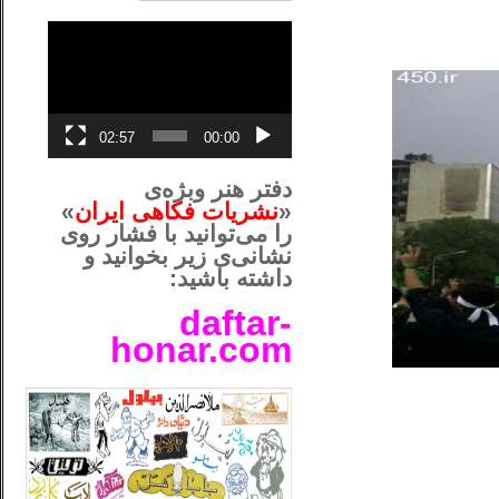
نمایشگر
ویدیو
02:57
00:00
دفتر هنر وبژه‌ی
«
نشریات فکاهی ایران
»
را می‌توانید با فشار روی
نشانی‌ی زیر بخوانید و
داشته باشید:
daftar-
honar.com
__لل____________________