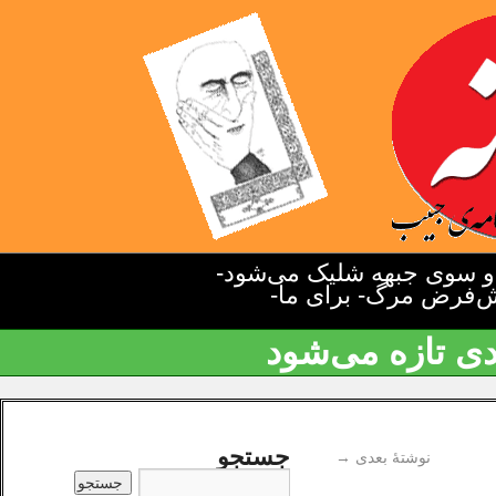
دو سوی جبهه شلیک می‌شود-
یش‌فرض مرگ- برای ما-
دی تازه می‌شود
جستجو
نوشتهٔ بعدی
→