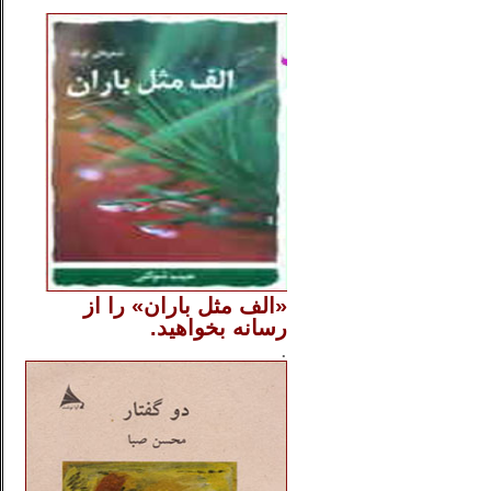
..
«الف مثل باران» را از
رسانه بخواهید.
..............
.
.