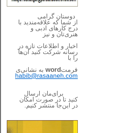
**************
..
*
دوستان گرامی
از شما
که علاقه‌مندید با
درج کارهای‌ ادبی و
هنری‌تان و نیز
اخبار و اطلاعات تازه در
رسانه شرکت کنید آن‌ها
را
با
فرمت
word
به نشانی‌ی
habib@rasaaneh.com
برای‌مان ارسال
کنید تا در
صورت امکان
در این‌جا
منتشر کنیم.
______________________
....