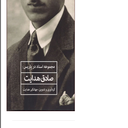
.....
......