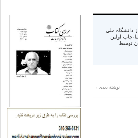
_..._________________
س از دانشگاه ملی
مت در کالیفرنیا-چاپ اولین
ران) در سال ۱۳۸۴ در ایران توسط
نوشتهٔ بعدی
→