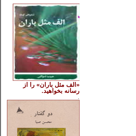
..
«الف مثل باران» را از
رسانه بخواهید.
..............
.
.