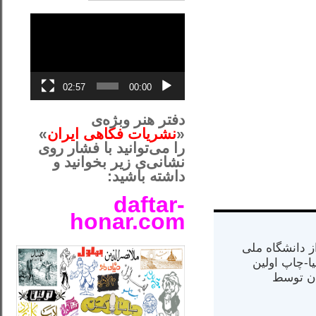
نمایشگر
ویدیو
02:57
00:00
دفتر هنر وبژه‌ی
«
نشریات فکاهی ایران
»
را می‌توانید با فشار روی
نشانی‌ی زیر بخوانید و
داشته باشید:
daftar-
honar.com
__لل____________________
س از دانشگاه ملی
مت در کالیفرنیا-چاپ اولین
ران) در سال ۱۳۸۴ در ایران توسط