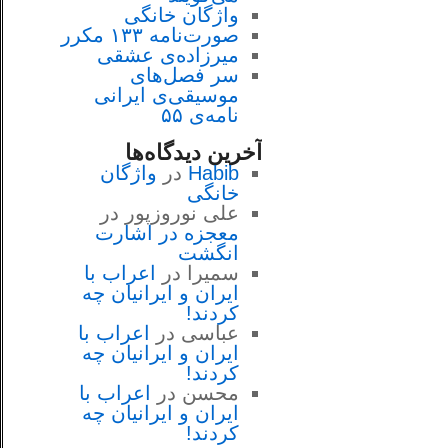
واژگان خانگی
صورت‌نامه ۱۳۳ مکرر
میرزاده‌ی عشقی
سر فصل‌هاى
موسيقى‌ی ايرانى
نامه‌ی ۵۵
آخرین دیدگاه‌ها
Habib
در
واژگان
خانگی
علی نوروزپور
در
معجزه در اشارت
انگشت
سمیرا
در
اعراب با
ايران و ايرانيان چه
كردند!
عباسی
در
اعراب با
ايران و ايرانيان چه
كردند!
محسن
در
اعراب با
ايران و ايرانيان چه
كردند!