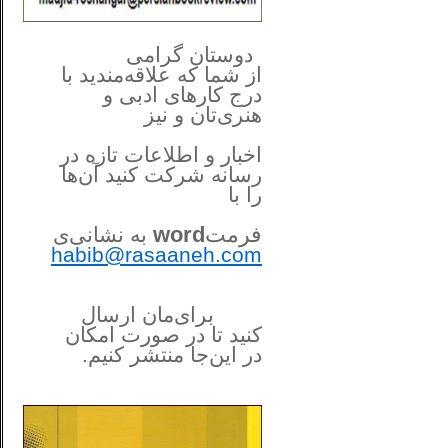
**************
..
*
دوستان گرامی
از شما
که علاقه‌مندید با
درج کارهای‌ ادبی و
هنری‌تان و نیز
اخبار و اطلاعات تازه در
رسانه شرکت کنید آن‌ها
را
با
فرمت
word
به نشانی‌ی
habib@rasaaneh.com
برای‌مان ارسال
کنید تا در
صورت امکان
در این‌جا
منتشر کنیم.
______________________
....