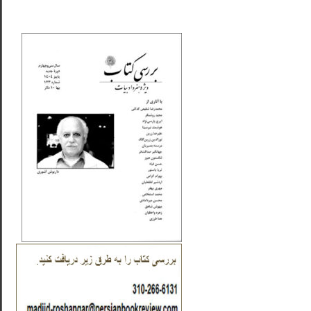
_..._________________