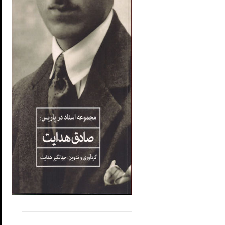
.....
......