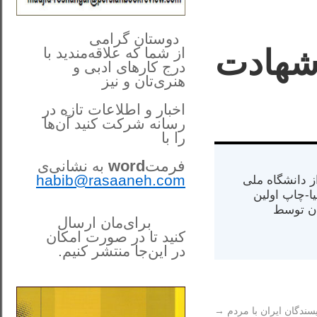
**************
..
*
دوستان گرامی
شهادت
از شما
که علاقه‌مندید با
درج کارهای‌ ادبی و
هنری‌تان و نیز
اخبار و اطلاعات تازه در
رسانه شرکت کنید آن‌ها
را
با
فرمت
word
به نشانی‌ی
habib@rasaaneh.com
س از دانشگاه ملی
مت در کالیفرنیا-چاپ اولین
ران) در سال ۱۳۸۴ در ایران توسط
برای‌مان ارسال
کنید تا در
صورت امکان
در این‌جا
منتشر کنیم.
______________________
....
یسندگان ایران با مردم
→