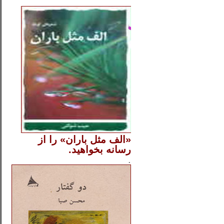
..
«الف مثل باران» را از
رسانه بخواهید.
..............
.
.