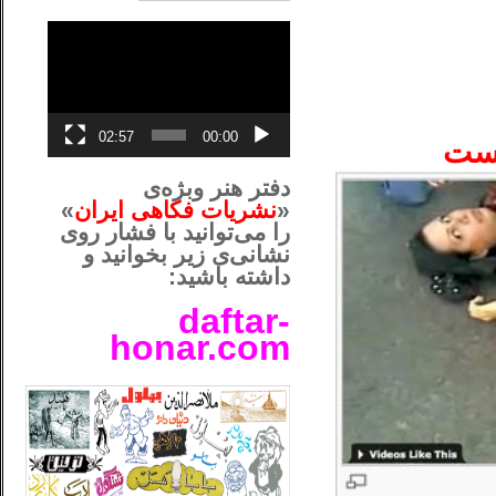
نمایشگر
ویدیو
02:57
00:00
‌ست
دفتر هنر وبژه‌ی
«
نشریات فکاهی ایران
»
را می‌توانید با فشار روی
نشانی‌ی زیر بخوانید و
داشته باشید:
daftar-
honar.com
__لل____________________