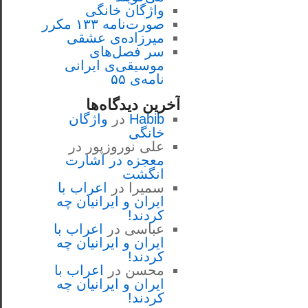
واژگان خانگی
صورت‌نامه ۱۳۳ مکرر
میرزاده‌ی عشقی
سر فصل‌هاى
موسيقى‌ی ايرانى
نامه‌ی ۵۵
آخرین دیدگاه‌ها
Habib
در
واژگان
خانگی
علی نوروزپور
در
معجزه در اشارت
انگشت
سمیرا
در
اعراب با
ايران و ايرانيان چه
كردند!
عباسی
در
اعراب با
ايران و ايرانيان چه
كردند!
محسن
در
اعراب با
ايران و ايرانيان چه
كردند!