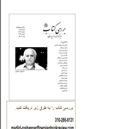
_..._________________