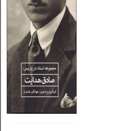
.....
......