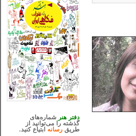
_..._________________
............................................
دفتر هنر
شماره‌های
گذشته را می‌توانید از
طریق
رسانه
ابتیاع کنید.
ntjv ikv