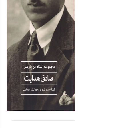
.....
......