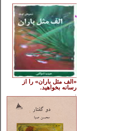
..
«الف مثل باران» را از
رسانه بخواهید.
..............
.
.