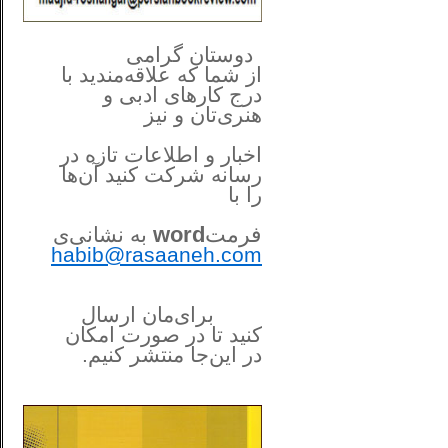
**************
..
*
دوستان گرامی
از شما
که علاقه‌مندید با
درج کارهای‌ ادبی و
هنری‌تان و نیز
اخبار و اطلاعات تازه در
رسانه شرکت کنید آن‌ها
را
با
فرمت
word
به نشانی‌ی
habib@rasaaneh.com
برای‌مان ارسال
کنید تا در
صورت امکان
در این‌جا
منتشر کنیم.
______________________
....