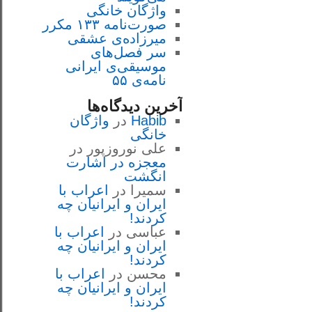
واژگان خانگی
صورت‌نامه ۱۳۳ مکرر
میرزاده‌ی عشقی
سر فصل‌هاى
موسيقى‌ی ايرانى
نامه‌ی ۵۵
آخرین دیدگاه‌ها
Habib
در
واژگان
خانگی
علی نوروزپور
در
معجزه در اشارت
انگشت
سمیرا
در
اعراب با
ايران و ايرانيان چه
كردند!
عباسی
در
اعراب با
ايران و ايرانيان چه
كردند!
محسن
در
اعراب با
ايران و ايرانيان چه
كردند!