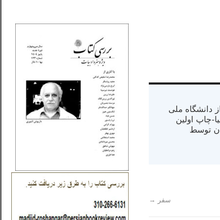
_..._________________
س از دانشگاه ملی
مت در کالیفرنیا-چاپ اولین
ران) در سال ۱۳۸۴ در ایران توسط
سفر
→