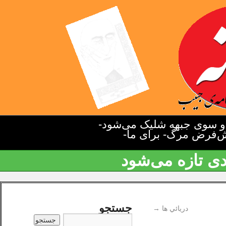
دو سوی جبهه شلیک می‌شود-
یش‌فرض مرگ- برای ما-
دی تازه می‌شود
جستجو
دريائي ها
→