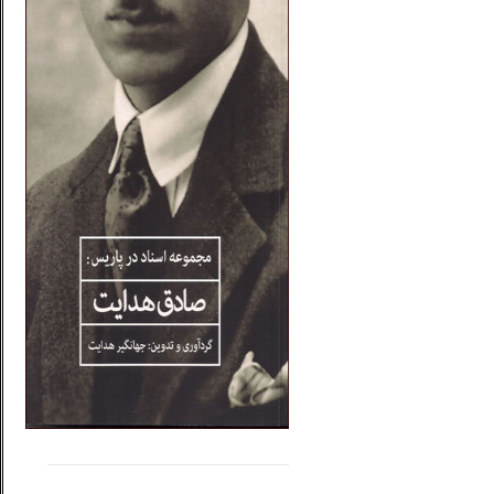
.....
......