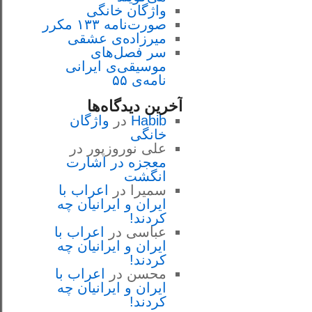
واژگان خانگی
صورت‌نامه ۱۳۳ مکرر
میرزاده‌ی عشقی
سر فصل‌هاى
موسيقى‌ی ايرانى
نامه‌ی ۵۵
آخرین دیدگاه‌ها
Habib
در
واژگان
خانگی
علی نوروزپور
در
معجزه در اشارت
انگشت
سمیرا
در
اعراب با
ايران و ايرانيان چه
كردند!
عباسی
در
اعراب با
ايران و ايرانيان چه
كردند!
محسن
در
اعراب با
ايران و ايرانيان چه
كردند!