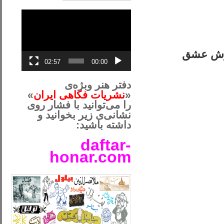
نمایشگر
ویدیو
خوش عشق
02:57
00:00
دفتر هنر وبژه‌ی
«
نشریات فکاهی ایران
»
را می‌توانید با فشار روی
نشانی‌ی زیر بخوانید و
داشته باشید:
daftar-
honar.com
__لل____________________