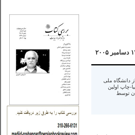
_..._________________
مبر ۲۰۰۵
س از دانشگاه ملی
مت در کالیفرنیا-چاپ اولین
ران) در سال ۱۳۸۴ در ایران توسط