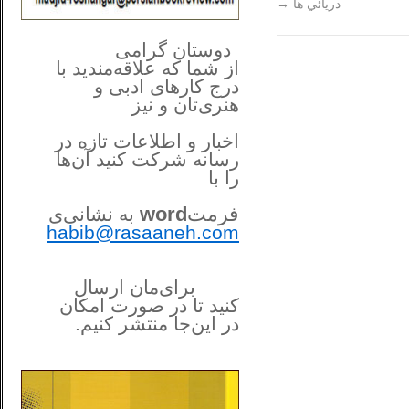
دريائي ها
→
**************
..
*
دوستان گرامی
از شما
که علاقه‌مندید با
درج کارهای‌ ادبی و
هنری‌تان و نیز
اخبار و اطلاعات تازه در
رسانه شرکت کنید آن‌ها
را
با
فرمت
word
به نشانی‌ی
habib@rasaaneh.com
برای‌مان ارسال
کنید تا در
صورت امکان
در این‌جا
منتشر کنیم.
______________________
....