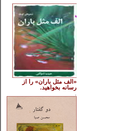
..
«الف مثل باران» را از
رسانه بخواهید.
..............
.
.