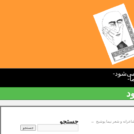
ی‌شود-
ا-
د
جستجو
اعرانه و شعر نیما یوشیج
→