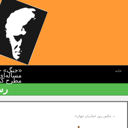
«جنگ» جن
خانه
مسأله‌ای
مطرح کرده
رس
←
عکس روز «مادران جهان»