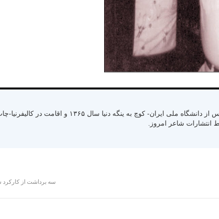
متولد سال ۱۳۳۰ رشت استان گیلان- کسب لیسانس از دانشگاه ملی ایران- کوچ به ینگ
سه برداشت از کارکرد ش