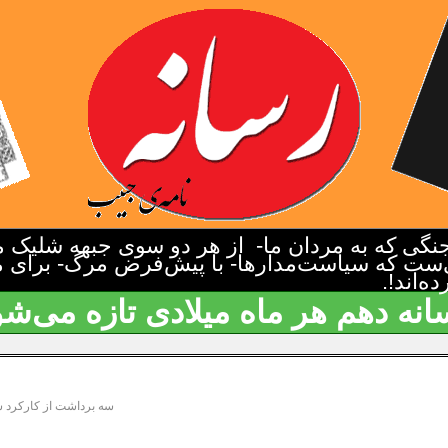
گی که به مردان ما- از هر دو سوی جبهه شلیک م
‌ست که سیاست‌مدارها- با پیش‌فرض مرگ- برای م
‌اند!.
انه دهم هر ماه میلادی تازه می‌شو
سه برداشت از کارکرد ش