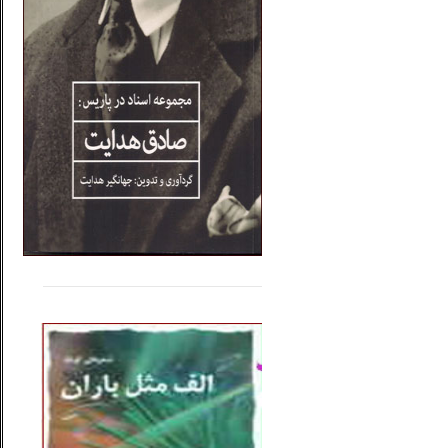
.....
......
..