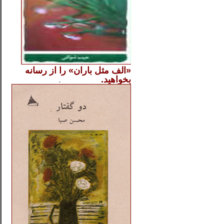
«الف مثل باران» را از
رسانه
بخواهید.
..............
.
.