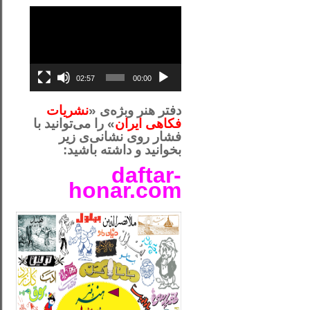
نمایشگر
ویدیو
02:57
00:00
دفتر هنر وبژه‌ی «
نشریات
فکاهی ایران
» را می‌توانید با
فشار روی نشانی‌ی زیر
بخوانید و داشته باشید:
daftar-
honar.com
__لل_____________________