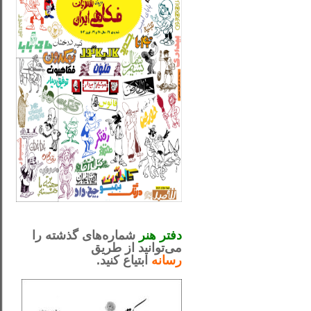
_..._________________
.....................................................
دفتر هنر
شماره‌های گذشته را
می‌توانید از طریق
رسانه
ابتیاع کنید.
ntjv ikv
_..._________________