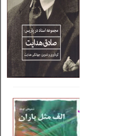
.....
......
..