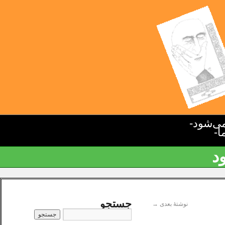
ی‌شود-
ا-
د
جستجو
نوشتهٔ بعدی
→