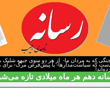
گی که به مردان ما- از هر دو سوی جبهه شلیک م
‌ست که سیاست‌مدارها- با پیش‌فرض مرگ- برای م
‌اند!.
انه دهم هر ماه میلادی تازه می‌شو