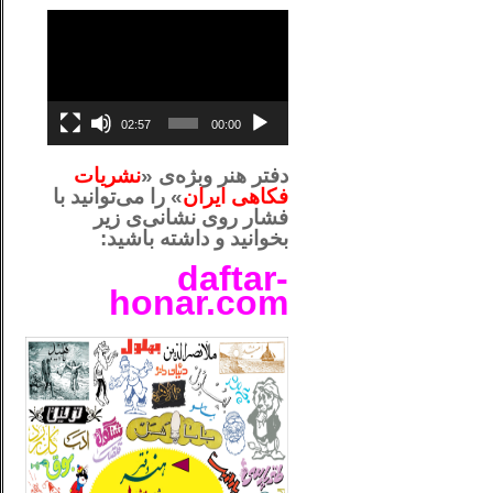
نمایشگر
ویدیو
02:57
00:00
دفتر هنر وبژه‌ی «
نشریات
فکاهی ایران
» را می‌توانید با
فشار روی نشانی‌ی زیر
بخوانید و داشته باشید:
daftar-
honar.com
__لل_____________________