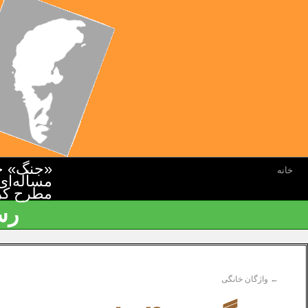
«جنگ» جن
خانه
مسأله‌ای
مطرح کرده
رس
←
واژگان خانگی