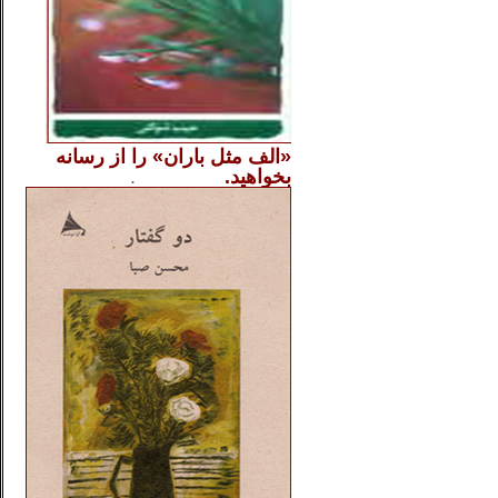
«الف مثل باران» را از
رسانه
بخواهید.
..............
.
.