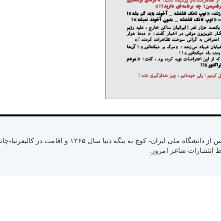
متولد سال ۱۳۳۰ رشت استان گیلان- کسب لیسانس از دانشگاه ملی ایران- کوچ به ینگ