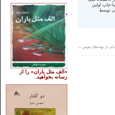
..
مت در کالیفرنیا-چاپ اولین
ران) در سال ۱۳۸۴ در ایران توسط
دکی از بهانه‌های هوش
→
«الف مثل باران» را از
رسانه بخواهید.
..............
.
.