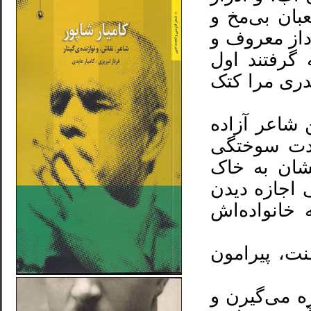
ان بی‌مخ و
داز معروف و
 گرفتند اول
دری مرا کتک
 لشكر ۲ زرهی این شاعر آزاده
شدت سوختگی
نشان به خاک
ی اجازه دیدن
خانواده‌اش
ت، پیرامون
ره می‌گیرن و