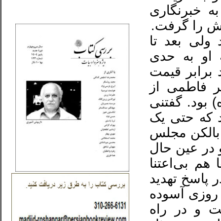
ه خبرنگاری
_..._________________
ولی بعد تا
او به حدی
 برابر قیمت
ر فاطمی از
 بود. گفتنی
 که حتی یک
 بالکن مجلس
و در عین حال
 هم بی‌اعتنا
در پاسخ تهدید
 روزی آسوده
 و در راه