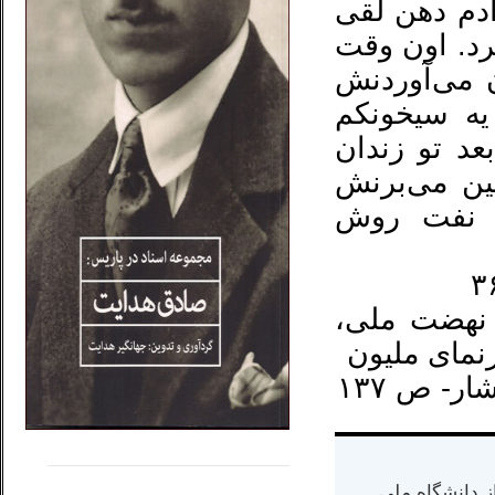
یه آدم دهن لقی
رد. اون وقت
ن می‌آوردنش
یه سیخونکم
د تو زندان
بین می‌برنش
. نفت روش
 نهضت ملی،
رنمای ملیون
- ص ۱۳۷
.....
......
س از دانشگاه ملی