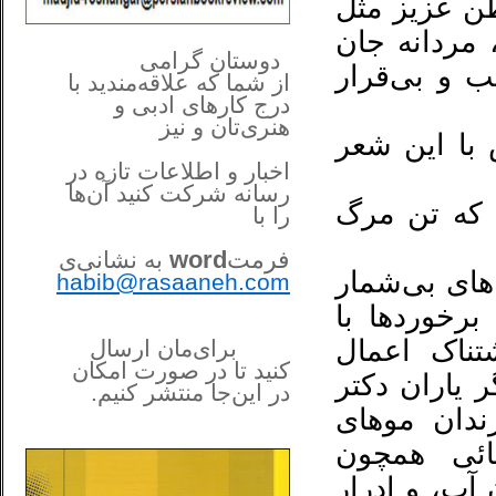
ن عزیز مثل
 مردانه جان
**************
..
*
دوستان گرامی
ب و بی‌قرار
از شما
که علاقه‌مندید با
درج کارهای‌ ادبی و
هنری‌تان و نیز
 با این شعر
اخبار و اطلاعات تازه در
رسانه شرکت کنید آن‌ها
د که تن مرگ
را
با
فرمت
word
به نشانی‌ی
نه‌های بی‌شمار
habib@rasaaneh.com
برخوردها با
تناک اعمال
برای‌مان ارسال
کنید تا در
صورت امکان
 یاران دکتر
در این‌جا
منتشر کنیم.
______________________
دان موهای
....
ائی همچون
ب، و ادرار