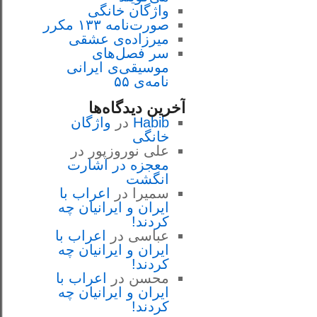
واژگان خانگی
صورت‌نامه ۱۳۳ مکرر
میرزاده‌ی عشقی
سر فصل‌هاى
موسيقى‌ی ايرانى
نامه‌ی ۵۵
آخرین دیدگاه‌ها
Habib
در
واژگان
خانگی
علی نوروزپور
در
معجزه در اشارت
انگشت
سمیرا
در
اعراب با
ايران و ايرانيان چه
كردند!
عباسی
در
اعراب با
ايران و ايرانيان چه
كردند!
محسن
در
اعراب با
ايران و ايرانيان چه
كردند!