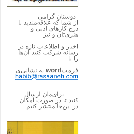
**************
..
*
دوستان گرامی
از شما
که علاقه‌مندید با
درج کارهای‌ ادبی و
هنری‌تان و نیز
اخبار و اطلاعات تازه در
رسانه شرکت کنید آن‌ها
را
با
فرمت
word
به نشانی‌ی
habib@rasaaneh.com
برای‌مان ارسال
کنید تا در
صورت امکان
در این‌جا
منتشر کنیم.
______________________
....