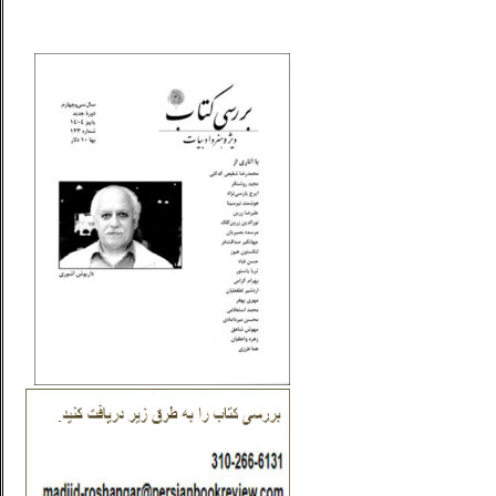
_..._________________