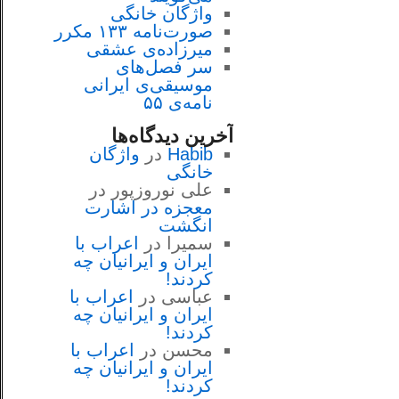
واژگان خانگی
صورت‌نامه ۱۳۳ مکرر
میرزاده‌ی عشقی
سر فصل‌هاى
موسيقى‌ی ايرانى
نامه‌ی ۵۵
آخرین دیدگاه‌ها
Habib
در
واژگان
خانگی
علی نوروزپور
در
معجزه در اشارت
انگشت
سمیرا
در
اعراب با
ايران و ايرانيان چه
كردند!
عباسی
در
اعراب با
ايران و ايرانيان چه
كردند!
محسن
در
اعراب با
ايران و ايرانيان چه
كردند!