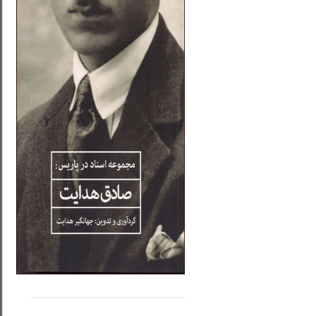
.....
......