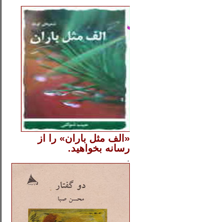
..
«الف مثل باران» را از
رسانه بخواهید.
..............
.
.