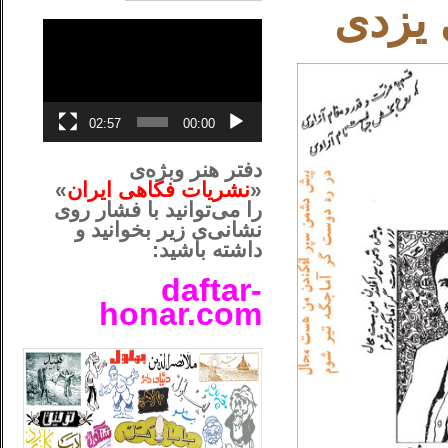
نمایشگر
ویدیو
02:57
00:00
دفتر هنر وبژه‌ی
«
نشریات فکاهی ایران
»
را می‌توانید با فشار روی
نشانی‌ی زیر بخوانید و
داشته باشید:
daftar-
honar.com
__لل____________________