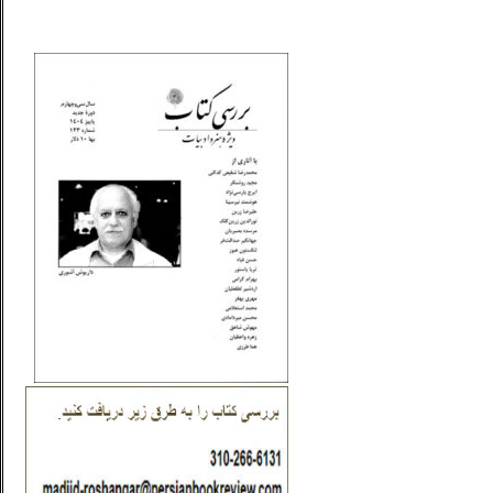
_..._________________