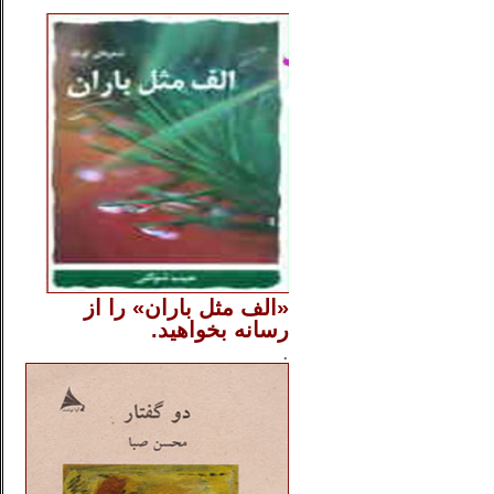
..
«الف مثل باران» را از
رسانه بخواهید.
..............
.
.