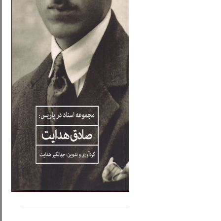
.....
......