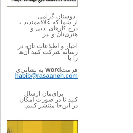
**************
..
*
دوستان گرامی
از شما
که علاقه‌مندید با
درج کارهای‌ ادبی و
هنری‌تان و نیز
اخبار و اطلاعات تازه در
رسانه شرکت کنید آن‌ها
را
با
فرمت
word
به نشانی‌ی
habib@rasaaneh.com
برای‌مان ارسال
کنید تا در
صورت امکان
در این‌جا
منتشر کنیم.
______________________
....