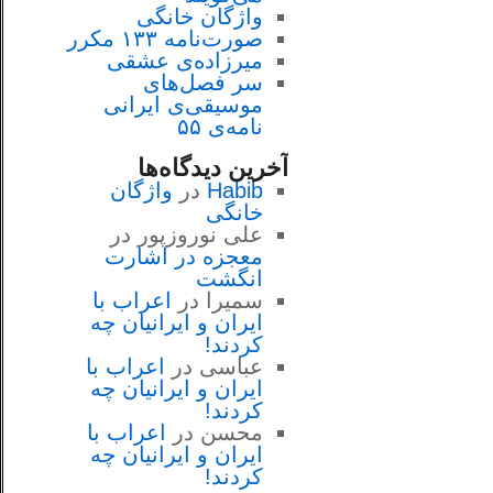
واژگان خانگی
صورت‌نامه ۱۳۳ مکرر
میرزاده‌ی عشقی
سر فصل‌هاى
موسيقى‌ی ايرانى
نامه‌ی ۵۵
آخرین دیدگاه‌ها
Habib
در
واژگان
خانگی
علی نوروزپور
در
معجزه در اشارت
انگشت
سمیرا
در
اعراب با
ايران و ايرانيان چه
كردند!
عباسی
در
اعراب با
ايران و ايرانيان چه
كردند!
محسن
در
اعراب با
ايران و ايرانيان چه
كردند!