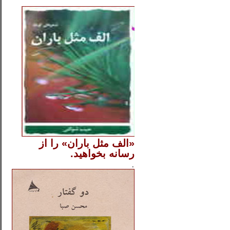
..
«الف مثل باران» را از
رسانه بخواهید.
..............
.
.