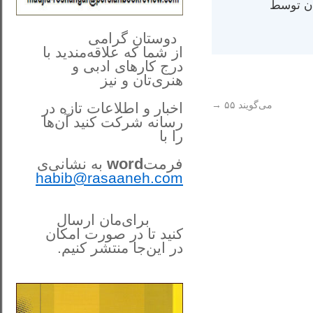
ران) در سال ۱۳۸۴ در ایران توسط
**************
..
*
دوستان گرامی
از شما
که علاقه‌مندید با
درج کارهای‌ ادبی و
هنری‌تان و نیز
می‌گویند ۵۵
→
اخبار و اطلاعات تازه در
رسانه شرکت کنید آن‌ها
را
با
فرمت
word
به نشانی‌ی
habib@rasaaneh.com
برای‌مان ارسال
کنید تا در
صورت امکان
در این‌جا
منتشر کنیم.
______________________
....