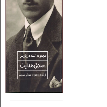
.....
......