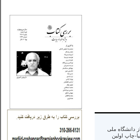
_..._________________
س از دانشگاه ملی
مت در کالیفرنیا-چاپ اولین