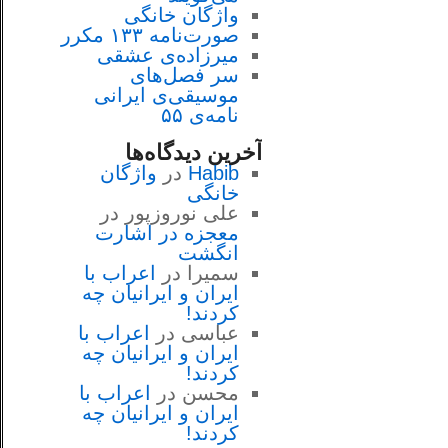
واژگان خانگی
صورت‌نامه ۱۳۳ مکرر
میرزاده‌ی عشقی
سر فصل‌هاى
موسيقى‌ی ايرانى
نامه‌ی ۵۵
آخرین دیدگاه‌ها
Habib
در
واژگان
خانگی
علی نوروزپور
در
معجزه در اشارت
انگشت
سمیرا
در
اعراب با
ايران و ايرانيان چه
كردند!
عباسی
در
اعراب با
ايران و ايرانيان چه
كردند!
محسن
در
اعراب با
ايران و ايرانيان چه
كردند!