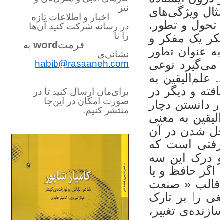
نیز
ثال ویژگی‌های
اخبار و اطلاعات تازه
 تحول و تطور.
در رسانه شرکت کنید آن‌ها
را
با
فکر یک مفکر و
فرمت
word
به
به عنوان تطور
نشانی‌ی
می‌گیرد نوعی
habib@rasaaneh.com
لم‌الیقین به
ته و دیگر در
برای‌مان ارسال کنید تا در
صورت امکان در این‌جا
ر دانستن دچار
منتشر کنیم.
لیقین به معنی
________________________
....
خل شدن در آن
عرفتی است که
 و درک این سه
اگر حافظ و یا
 قالب « صنعت
ی را بر تارک
زنده‌ی تغییر،