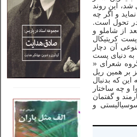
 شد، این روند
ماید و اگر چه
در تحول است.
د از شاملو و
پست کریتیکال
وعی آن دچار
به دنیای پست
گروه شعرای «
یز بر همین ریل
این که بدنبال
.....
......
ا و چه ساختار
رمند و گفتمان
..
سوسیالیستی و