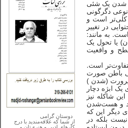
ن شدن یک شئی
 نوعی دگرگونی
کلی‌تر است و
وایی در تغییر
ت. به مانند:
ن) یا تحول یک
طح و واقعیت
تفاوت‌تر است.
نی باطن صورت
صیرورت (شدن )
 یک ابژه دچار
ین شاکله نیز
ود و هست‌شدن
ی دیگر این که
**************
..
*
دوستان گرامی
 نیست بلکه در
از شما
که علاقه‌مندید با درج
 درون ایستاده
کارهای‌ ادبی و هنری‌تان و