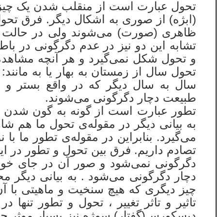
تحول عبارت است از منقلب شدن یک چیز (ا
(ابژه) از صوری به اشکال دیگر. فرق تحول
ظاهری (صورت) می‌شوند ولی در حالت تغ
تشابه این دو نیز در عدم دگرگونی در باط
و تحول شکل نمی‌گیرد و هر آنچه مشاهده
تحول سال از زمستان به بهار یا به مانند
سال به سال دیگر که در واقع بستر و 
طبیعت دچار دگرگونی می‌شوند.
تطور عبارت است از گونه به گون شدن چیز
به بیانی دیگر در مقوله‌ی تحول ما هم 
می‌گیرد. بنابراین در مقوله‌ی تطور ما 
تصادم داریم. فرق بین تحول و تطور در ا
دگرگونی نمی‌شود و صور آن در جای خود
دچار دگرگونی می‌شود . به بیانی دیگر م
چیز دیگری که هیچ سنخیت و ماهیتی با آن چ
تاثیر و تاثر تغییر ، تحول و تطور تنها د
دیسکورس(گفتار) سوژه نیز بسیار موثر جلو