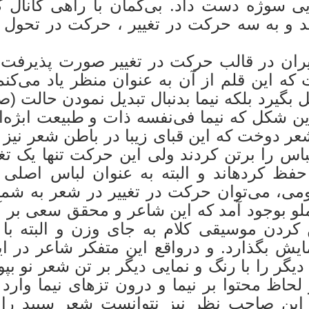
ایی سوژه دست داد. بی‌گمان با راهی کانال 
 شد و به سه حرکت در تغییر ، حرکت در تحول
ایران در قالب حرکت در تغییر صورت پذیرفت.
ه این قلم از آن به عنوان منظر یاد می‌کنم.
 بگیرد بلکه نیما بدنبال تبدیل نمودن حالت (
ن شکل که نیما فی‌نفسه ذات و طبیعت ابژه‌ا
شعر دوخت که این قبای زیبا در باطن شعر نیز 
باس را برتن کردند ولی این حرکت تنها یک تغی
همین افراد نیز لباس اصلی خود را هم حفظ کرده‎اند و البته به عنو
 مفهومی، می‌توان حرکت در تغییر در شعر به شما
و بوجود آمد که این شاعر و محقق سعی بر آ
 کردن موسیقی کلام به جای وزن و البته با 
یش بگذارد. و درواقع این متفکر شاعر در ای
گر را با رنگ و نمایی دیگر بر تن شعر نو بپو
لحاظ محتوا بر نیما و درون تزهای نیما وارد 
 این صاحب نظر نیز نتوانست شعر سپید را