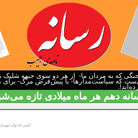
گی که به مردان ما- از هر دو سوی جبهه شلیک م
‌ست که سیاست‌مدارها- با پیش‌فرض مرگ- برای م
‌اند!.
انه دهم هر ماه میلادی تازه می‌شو
کسی که توان مهربان 