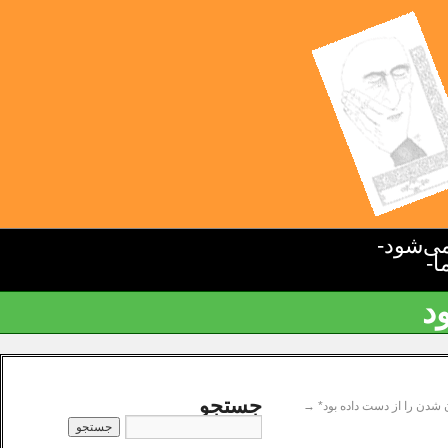
ی‌شود-
ا-
د
جستجو
شدن را از دست داده بود*
→