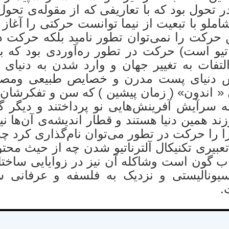
تحول بود که با تعاریفی که از مقوله‌ی تحول
املو با تبعیت از نیما توانست حرکتی را آغاز ن
رکت را نمی‌توان تطور نامید بلکه حرکت 
یو است) حرکت در تطور ره‌آوردی بود که بع
لتفات به تغییر جهان و وارد شدن به دنیای 
ساس دنیای پست مدرن و خصایص طبیعی ومصن
« اندون» ( زمان پیشین ) که سن و تفکرشان 
به سرآیش آفرینش‌هایی نو پرداختند و دیگر 
زند همین دنیا هستند و قطار اندیشه‌ی آن‌ها ن
 را حرکت در تطور می‌توان نام‌گذاری کرد چه 
عبیری تکنیکال آلترناتیو شدن چه از حیث محتو
تاب گون است وشاکله آن نیز در زوایایی ساختا
سیونالیستی و نزدیک به فلسفه و عرفانی 
.