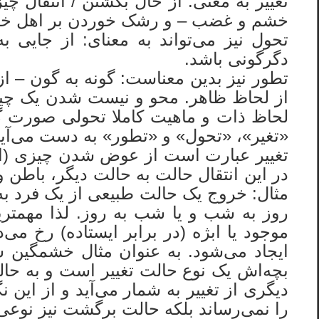
تغییر به معنی: از حال بگشتن / انتقال چ
خشم و غضب – و رشک خوردن بر اهل خو
تحول نیز می‌تواند به معنای: از جایی ب
دگرگونی باشد.
تطور نیز بدین معناست: گونه به گون – از
از لحاظ ظاهر. محو و نیست شدن یک چیز 
لحاظ ذات و ماهیت کاملا تحولی صورت گرف
«تغیر»، «تحول» و «تطور» به دست می‌آید
تغییر عبارت است از عوض شدن چیزی (ابژ
در این انتقال حالت به حالت دیگر، باطن 
مثال: خروج یک حالت طبیعی از یک فرد به
روز به شب و یا شب به روز. لذا مهمتری
موجود یا ابژه (در برابر ایستاده) رخ 
ایجاد می‌شود. به عنوان مثال خشمگین ش
بچه‌اش یک نوع حالت تغییر است و به حال
دیگری از تغییر به شمار می‌آید و از این 
را نمی‌رساند بلکه حالت برگشت نیز نوعی