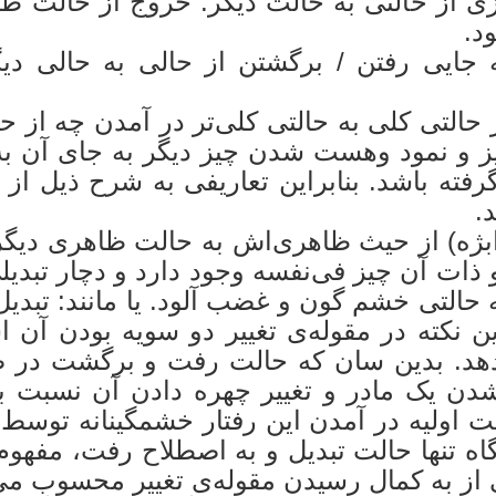
یزی از حالتی به حالت دیگر. خروج از حالت طب
د.
ه جایی رفتن / برگشتن از حالی به حالی دیگ
 حالتی کلی به حالتی کلی‌تر در آمدن چه از 
و نمود وهست شدن چیز دیگر به جای آن به گ
ته باشد. بنابراین تعاریفی به شرح ذیل از 
.
ه) از حیث ظاهری‌اش به حالت ظاهری دیگر ب
و ذات آن چیز فی‌نفسه وجود دارد و دچار تبد
 حالتی خشم گون و غضب آلود. یا مانند: تبد
ن نکته در مقوله‌ی تغییر دو سویه بودن آن 
می‌دهد. بدین سان که حالت رفت و برگشت در 
دن یک مادر و تغییر چهره دادن آن نسبت به 
ت اولیه در آمدن این رفتار خشمگینانه توسط 
نگاه تنها حالت تبدیل و به اصطلاح رفت، مفهوم 
 از به کمال رسیدن مقوله‌ی تغییر محسوب می