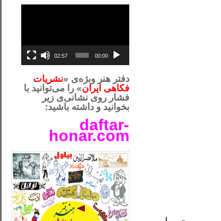
نمایشگر
ویدیو
02:57
00:00
دفتر هنر وبژه‌ی «
نشریات
فکاهی ایران
» را می‌توانید با
فشار روی نشانی‌ی زیر
بخوانید و داشته باشید:
daftar-
honar.com
__لل_____________________