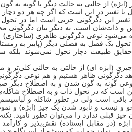
بژه) از حالتی به حالت دیگر یا گونه به گو
 با تغییر در این است که اگر چه هر دو دچار
ییر این دگرگونی جزیی است اما در تحول 
ن و ذات‌شان است. به دیگر بیان دگرگونی محت
 می‌شود نوعی دگرگونی ظاهری (ساختاری) اس
: تحول یک فصل به فصلی دیگر (پاییز به زمستا
حقایق طبیعت دچار تحول نمی‌شوند بلکه س
ی (ابژه ای) از حالتی به حالتی کلی‌تر و م
شاهد دگرگونی ظاهر هستیم و هم نوعی دگرگو
با نوعی گونه به گون شدن و به اصطلاح دیگر 
ین است که در تحول ذات و به اصطلاح شاکله‌ی
 باقی است ولی در تطور شاکله و لباسیسم ا
حو و نیست و نابود شدن یک چیز (ابژه) و نم
یز قبلی ندارد را می‌توان تطور نامید. نکته‌
ر ابژه (در مقابل ایستاده) نقش‌پذیر و کارآمد
ه می‌نماید چه این که سوژه از این نگاه « در