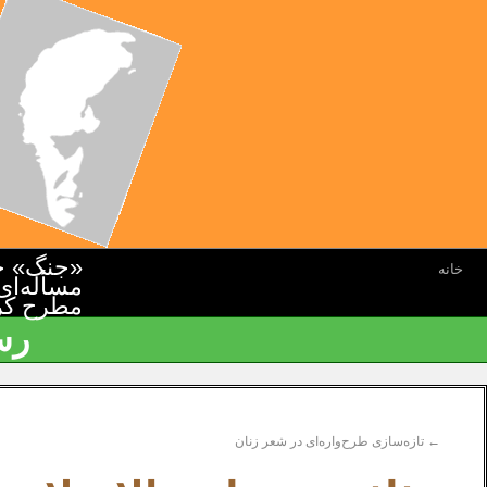
«جنگ» جن
خانه
مسأله‌ای
مطرح کرده
رس
←
تازه‌سازی طرح‌واره‌ای در شعر زنان