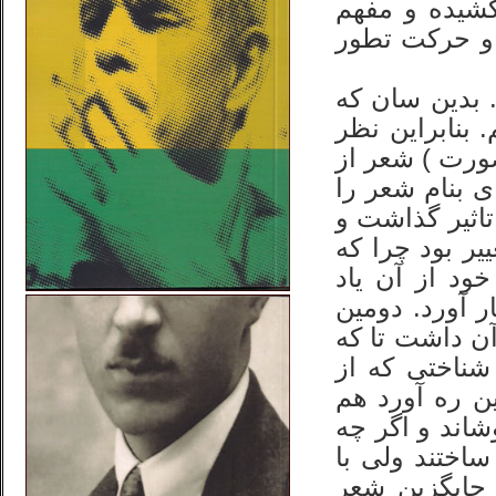
کشیده و مفهم
 و حرکت تطور
 بدین سان که
 بنابراین نظر
صورت ) شعر از
ی بنام شعر را
تاثیر گذاشت و
یر بود چرا که
ان لباس اصلی خود از آن یاد
ر آورد. دومین
ن داشت تا که
شناختی که از
ن ره آورد هم
شاند و اگر چه
ساختند ولی با
 جایگزین شعر