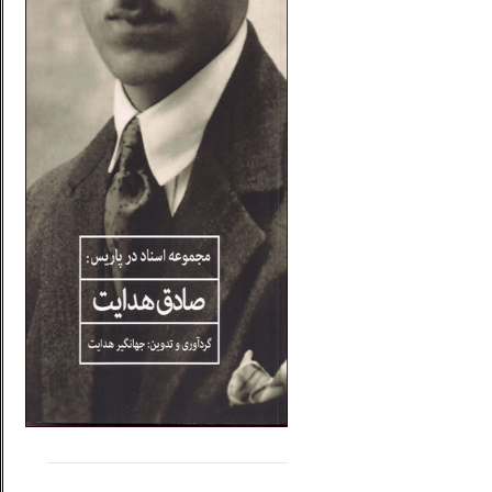
.....
......