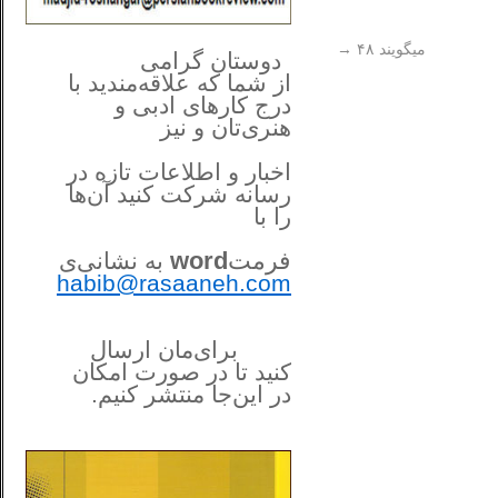
**************
..
می‎گویند ۴۸
→
*
دوستان گرامی
از شما
که علاقه‌مندید با
درج کارهای‌ ادبی و
هنری‌تان و نیز
اخبار و اطلاعات تازه در
رسانه شرکت کنید آن‌ها
را
با
فرمت
word
به نشانی‌ی
habib@rasaaneh.com
برای‌مان ارسال
کنید تا در
صورت امکان
در این‌جا
منتشر کنیم.
______________________
....