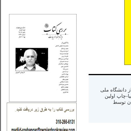
_..._________________
س از دانشگاه ملی
مت در کالیفرنیا-چاپ اولین
ران) در سال ۱۳۸۴ در ایران توسط