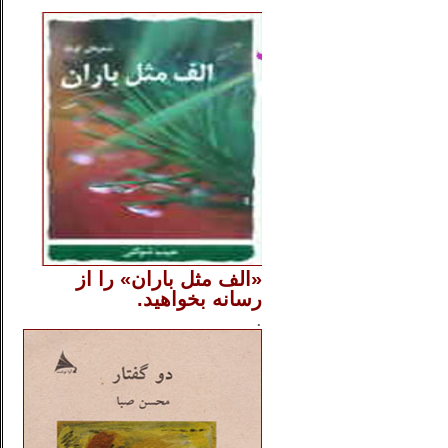
..
«الف مثل باران» را از
رسانه بخواهید.
..............
.
.