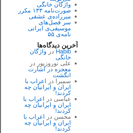
واژگان خانگی
صورت‌نامه ۱۳۳ مکرر
میرزاده‌ی عشقی
سر فصل‌هاى
موسيقى‌ی ايرانى
نامه‌ی ۵۵
آخرین دیدگاه‌ها
Habib
در
واژگان
خانگی
علی نوروزپور
در
معجزه در اشارت
انگشت
سمیرا
در
اعراب با
ايران و ايرانيان چه
كردند!
عباسی
در
اعراب با
ايران و ايرانيان چه
كردند!
محسن
در
اعراب با
ايران و ايرانيان چه
كردند!