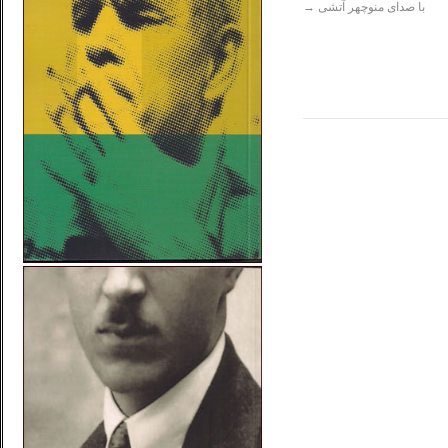
با صدای منوچهر آتشی
→