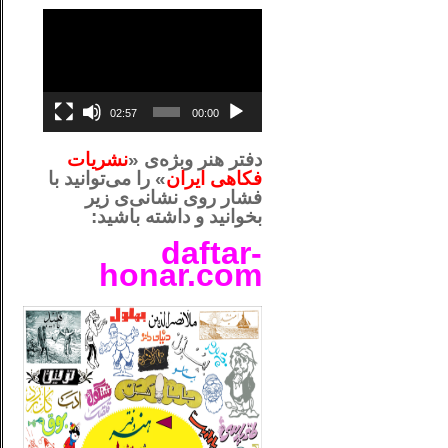
نمایشگر
ویدیو
02:57
00:00
دفتر هنر وبژه‌ی «
نشریات
فکاهی ایران
» را می‌توانید با
فشار روی نشانی‌ی زیر
بخوانید و داشته باشید:
daftar-
honar.com
__لل_____________________