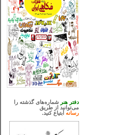
_..._________________
.....................................................
دفتر هنر
شماره‌های گذشته را
می‌توانید از طریق
رسانه
ابتیاع کنید.
ntjv ikv
_..._________________