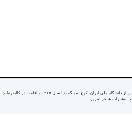
متولد سال ۱۳۳۰ رشت استان گیلان- کسب لیسانس از دانشگاه ملی ایران- کوچ به ینگ