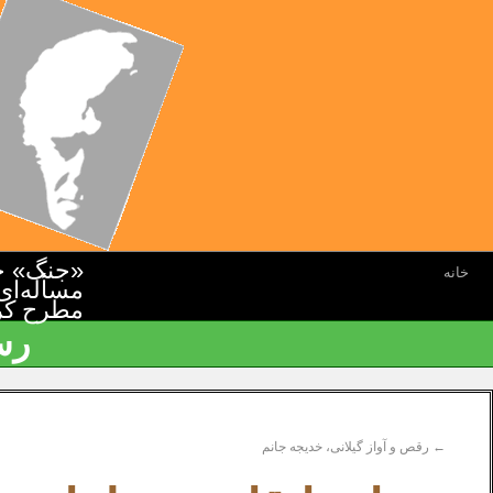
«جنگ» جن
خانه
مسأله‌ای
مطرح کرده
رس
←
رقص و آواز گیلانی، خدیجه جانم