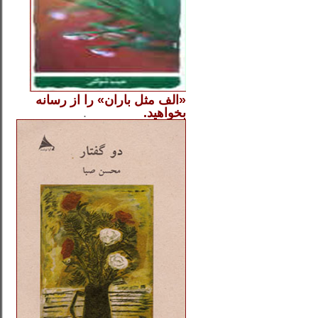
«الف مثل باران» را از
رسانه
بخواهید.
..............
.
.