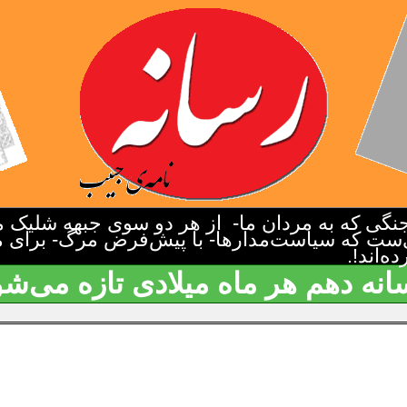
گی که به مردان ما- از هر دو سوی جبهه شلیک م
‌ست که سیاست‌مدارها- با پیش‌فرض مرگ- برای م
‌اند!.
انه دهم هر ماه میلادی تازه می‌شو