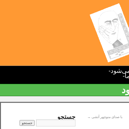
ی‌شود-
ا-
د
جستجو
با صدای منوچهر آتشی
→