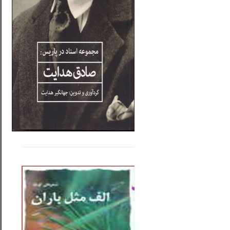
.....
......
..