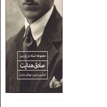
.....
......