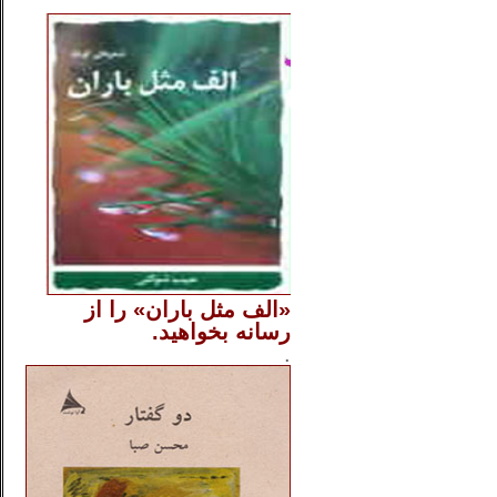
..
«الف مثل باران» را از
رسانه بخواهید.
..............
.
.