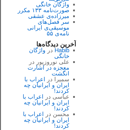
واژگان خانگی
صورت‌نامه ۱۳۳ مکرر
میرزاده‌ی عشقی
سر فصل‌هاى
موسيقى‌ی ايرانى
نامه‌ی ۵۵
آخرین دیدگاه‌ها
Habib
در
واژگان
خانگی
علی نوروزپور
در
معجزه در اشارت
انگشت
سمیرا
در
اعراب با
ايران و ايرانيان چه
كردند!
عباسی
در
اعراب با
ايران و ايرانيان چه
كردند!
محسن
در
اعراب با
ايران و ايرانيان چه
كردند!