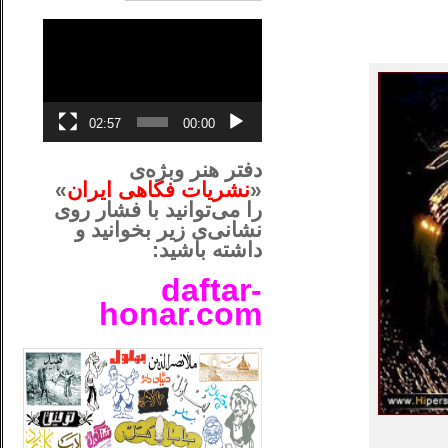
نمایشگر
ویدیو
02:57
00:00
دفتر هنر وبژه‌ی
«
نشریات فکاهی ایران
»
را می‌توانید با فشار روی
نشانی‌ی زیر بخوانید و
داشته باشید:
daftar-
honar.com
__لل____________________