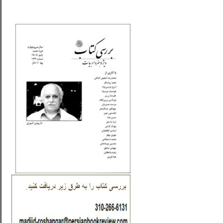
_..._________________