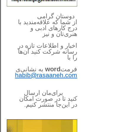
**************
..
*
دوستان گرامی
از شما
که علاقه‌مندید با
درج کارهای‌ ادبی و
هنری‌تان و نیز
اخبار و اطلاعات تازه در
رسانه شرکت کنید آن‌ها
را
با
فرمت
word
به نشانی‌ی
habib@rasaaneh.com
برای‌مان ارسال
کنید تا در
صورت امکان
در این‌جا
منتشر کنیم.
______________________
....