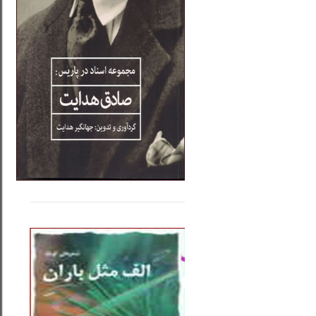
.....
......
..