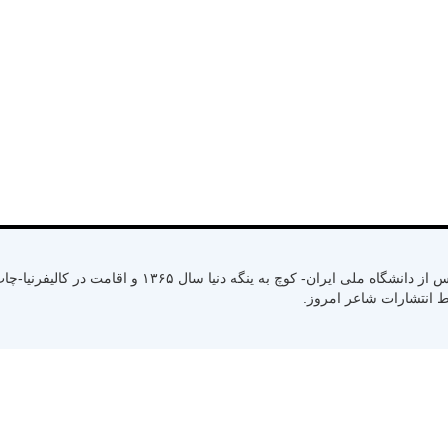
متولد سال ۱۳۳۰ رشت استان گیلان- کسب لیسانس از دانشگاه ملی ایران- کوچ به ینگ