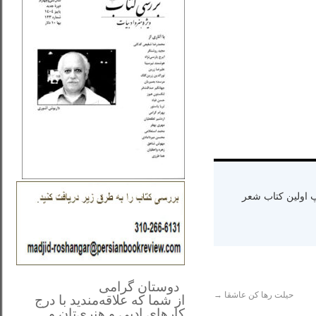
ه دنیا سال ۱۳۶۵ و اقامت در کالیفرنیا-چاپ اولین کتاب شعر
**************
..
*
دوستان گرامی
حیلت رها کن عاشقا
→
از شما
که علاقه‌مندید با درج
کارهای‌ ادبی و هنری‌تان و