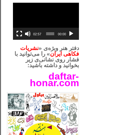
نمایشگر
ویدیو
02:57
00:00
دفتر هنر وبژه‌ی «
نشریات
فکاهی ایران
» را می‌توانید با
فشار روی نشانی‌ی زیر
بخوانید و داشته باشید:
daftar-
honar.com
__لل_____________________