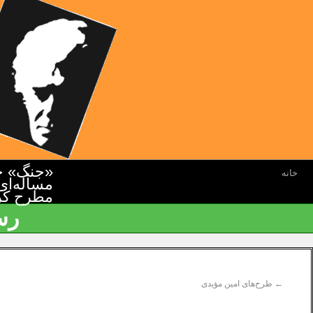
«جنگ» جن
خانه
مسأله‌ای
مطرح کرده
رس
←
طرح‌های امین‌ مؤیدی