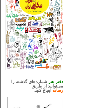
_..._________________
.....................................................
دفتر هنر
شماره‌های گذشته را
می‌توانید از طریق
رسانه
ابتیاع کنید.
ntjv ikv
_..._________________