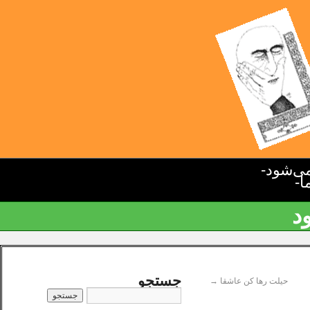
ی‌شود-
ا-
د
جستجو
حیلت رها کن عاشقا
→