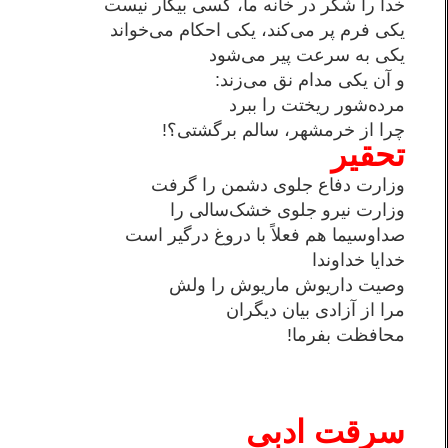
خدا را شكر در خانه ما، كسی بيكار نيست
يكی فرم پر می‌كند، يكی احكام می‌خواند
يكی به سرعت پير می‌شود
و آن يكی مدام نق می‌زند:
مرده‌شور ريختت را ببرد
چرا از خرمشهر، سالم برگشتی؟!
تحقیر
وزارت دفاع جلوی دشمن را گرفت
وزارت نیرو جلوی خشک‌سالی را
صداوسیما هم فعلاً با دروغ درگیر است
خدایا خداوندا
وصیت داریوش ماریوش را ولش
مرا از آزادی بیان دیگران
محافظت بفرما!
سرقت
ادبی