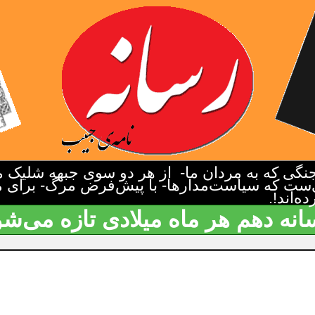
گی که به مردان ما- از هر دو سوی جبهه شلیک م
‌ست که سیاست‌مدارها- با پیش‌فرض مرگ- برای م
‌اند!.
انه دهم هر ماه میلادی تازه می‌شو