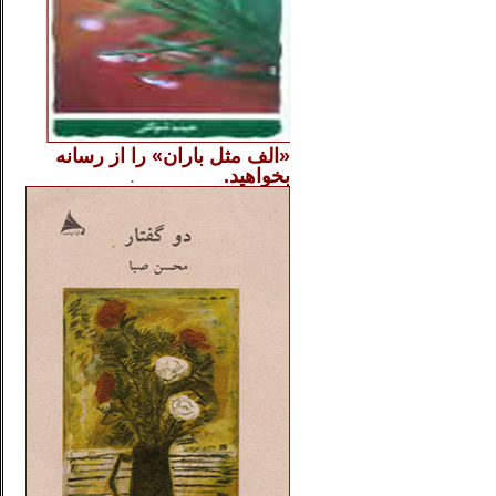
«الف مثل باران» را از
رسانه
بخواهید.
..............
.
.