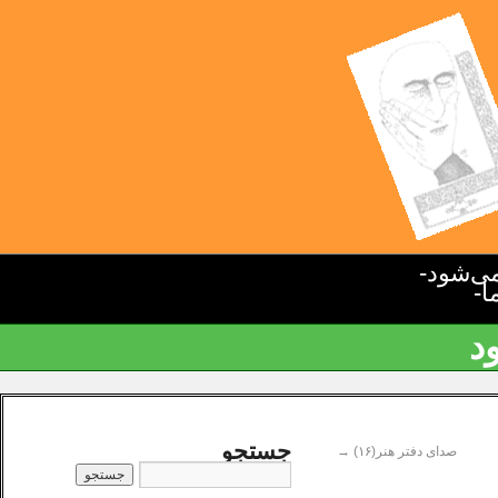
ی‌شود-
ا-
د
جستجو
صدای دفتر هنر(۱۶)
→