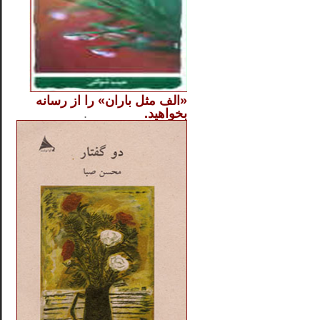
«الف مثل باران» را از
رسانه
بخواهید.
..............
.
.