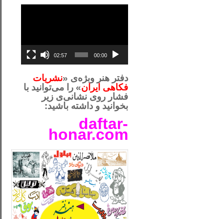
نمایشگر
ویدیو
02:57
00:00
دفتر هنر وبژه‌ی «
نشریات
فکاهی ایران
» را می‌توانید با
فشار روی نشانی‌ی زیر
بخوانید و داشته باشید:
daftar-
honar.com
__لل_____________________