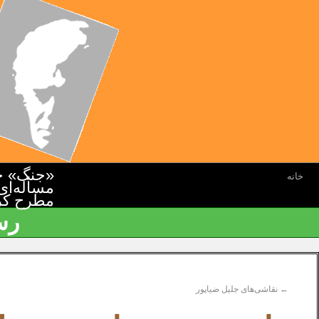
«جنگ» جن
خانه
مسأله‌ای
مطرح کرده
رس
←
نقاشی‌های جلیل ضیاپور