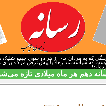
گی که به مردان ما- از هر دو سوی جبهه شلیک م
‌ست که سیاست‌مدارها- با پیش‌فرض مرگ- برای م
‌اند!.
انه دهم هر ماه میلادی تازه می‌شو