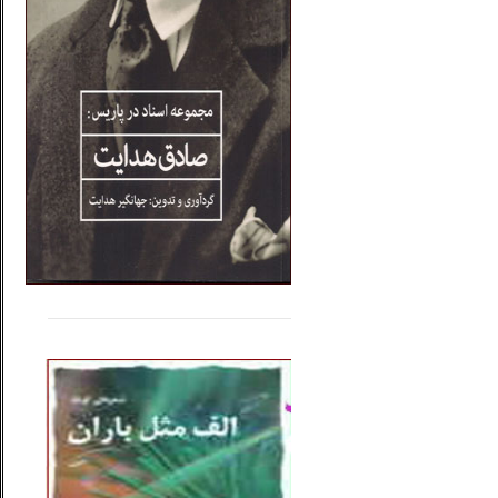
.....
......
..