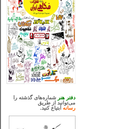
_..._________________
.....................................................
دفتر هنر
شماره‌های گذشته را
می‌توانید از طریق
رسانه
ابتیاع کنید.
ntjv ikv
_..._________________