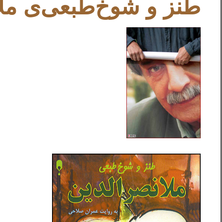
طنز و شوخ‌طبعی‌ی ملانص