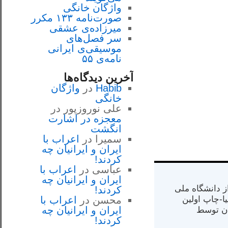
واژگان خانگی
صورت‌نامه ۱۳۳ مکرر
میرزاده‌ی عشقی
سر فصل‌هاى
موسيقى‌ی ايرانى
نامه‌ی ۵۵
آخرین دیدگاه‌ها
Habib
در
واژگان
خانگی
علی نوروزپور
در
معجزه در اشارت
انگشت
سمیرا
در
اعراب با
ايران و ايرانيان چه
كردند!
عباسی
در
اعراب با
ايران و ايرانيان چه
س از دانشگاه ملی
كردند!
مت در کالیفرنیا-چاپ اولین
محسن
در
اعراب با
ايران و ايرانيان چه
ران) در سال ۱۳۸۴ در ایران توسط
كردند!