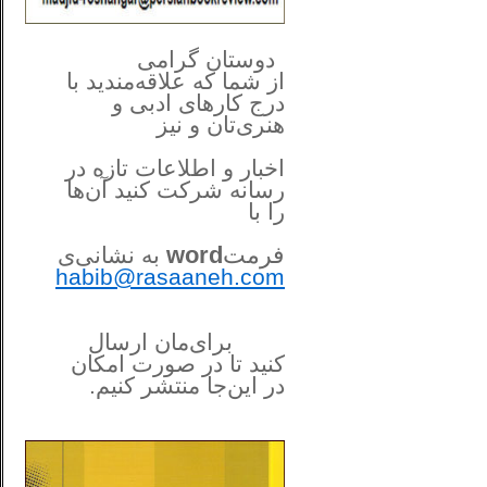
**************
..
*
دوستان گرامی
از شما
که علاقه‌مندید با
درج کارهای‌ ادبی و
هنری‌تان و نیز
اخبار و اطلاعات تازه در
رسانه شرکت کنید آن‌ها
را
با
فرمت
word
به نشانی‌ی
habib@rasaaneh.com
برای‌مان ارسال
کنید تا در
صورت امکان
در این‌جا
منتشر کنیم.
______________________
....