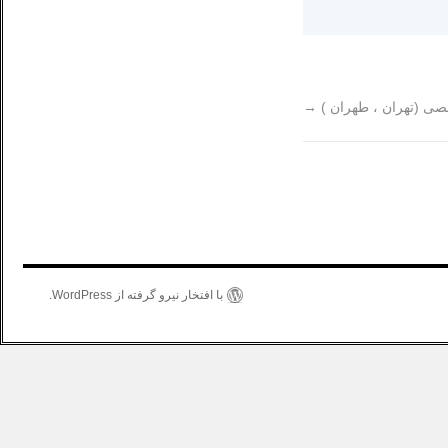
صی (تهران ، طهران )
→
با افتخار نیرو گرفته از WordPress.