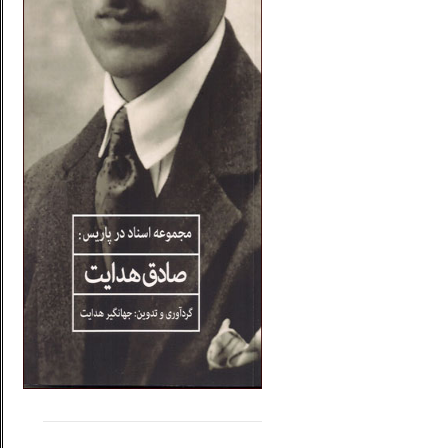
.....
......