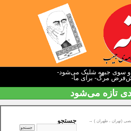
دو سوی جبهه شلیک می‌شود-
یش‌فرض مرگ- برای ما-
دی تازه می‌شود
جستجو
صی (تهران ، طهران )
→