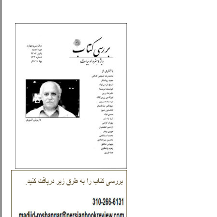
_..._________________