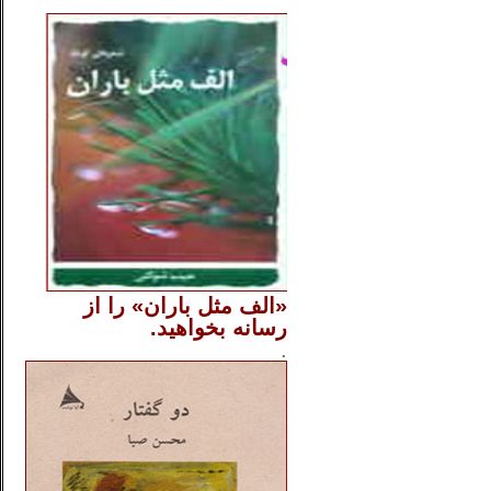
..
«الف مثل باران» را از
رسانه بخواهید.
..............
.
.