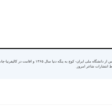
متولد سال ۱۳۳۰ رشت استان گیلان- کسب لیسانس از دانشگاه ملی ایران- کوچ به ینگ