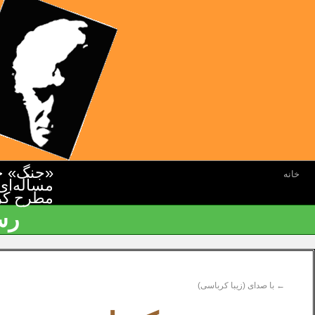
«جنگ» جن
خانه
مسأله‌ای
مطرح کرده
رس
←
با صدای (زیبا کرباسی)