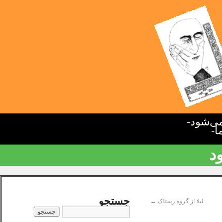
ی‌شود-
ا-
د
جستجو
لیلا از گروه رستاک
→