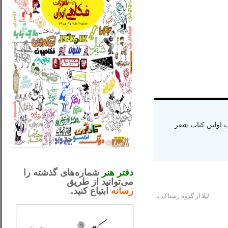
ه دنیا سال ۱۳۶۵ و اقامت در کالیفرنیا-چاپ اولین کتاب شعر
_..._________________
.....................................................
دفتر هنر
شماره‌های گذشته را
می‌توانید از طریق
رسانه
ابتیاع کنید.
ntjv ikv
لیلا از گروه رستاک
→
_..._________________