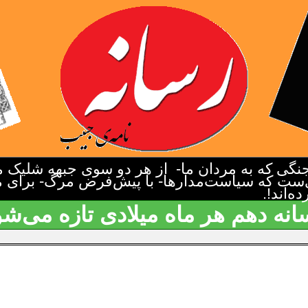
گی که به مردان ما- از هر دو سوی جبهه شلیک م
‌ست که سیاست‌مدارها- با پیش‌فرض مرگ- برای م
‌اند!.
انه دهم هر ماه میلادی تازه می‌شو