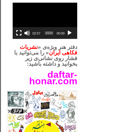
نمایشگر
ویدیو
02:57
00:00
دفتر هنر وبژه‌ی «
نشریات
فکاهی ایران
» را می‌توانید با
فشار روی نشانی‌ی زیر
بخوانید و داشته باشید:
daftar-
honar.com
__لل_____________________