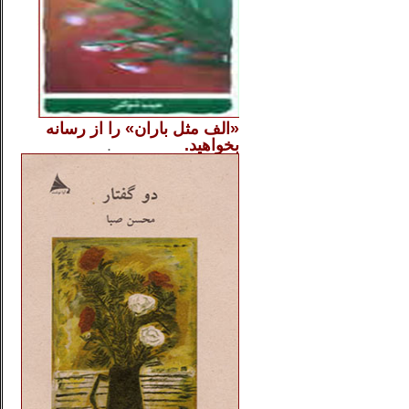
«الف مثل باران» را از
رسانه
بخواهید.
..............
.
.