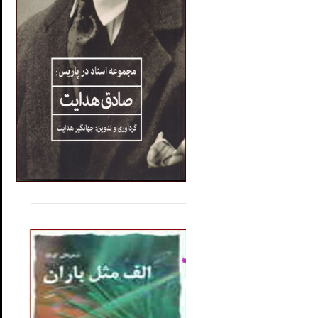
.....
......
..